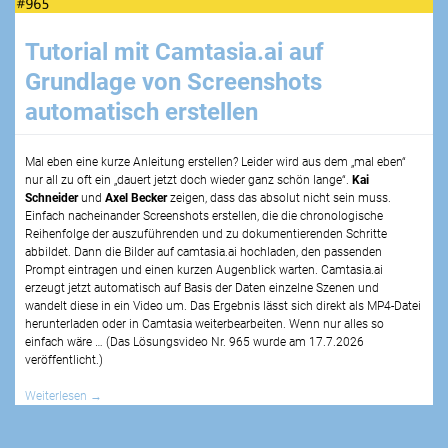
Tutorial mit Camtasia.ai auf
Grundlage von Screenshots
automatisch erstellen
Mal eben eine kurze Anleitung erstellen? Leider wird aus dem „mal eben“
nur all zu oft ein „dauert jetzt doch wieder ganz schön lange“.
Kai
Schneider
und
Axel Becker
zeigen, dass das absolut nicht sein muss.
Einfach nacheinander Screenshots erstellen, die die chronologische
Reihenfolge der auszuführenden und zu dokumentierenden Schritte
abbildet. Dann die Bilder auf camtasia.ai hochladen, den passenden
Prompt eintragen und einen kurzen Augenblick warten. Camtasia.ai
erzeugt jetzt automatisch auf Basis der Daten einzelne Szenen und
wandelt diese in ein Video um. Das Ergebnis lässt sich direkt als MP4-Datei
herunterladen oder in Camtasia weiterbearbeiten. Wenn nur alles so
einfach wäre … (Das Lösungsvideo Nr.
965
wurde am
17.7.2026
veröffentlicht.)
Weiterlesen
→