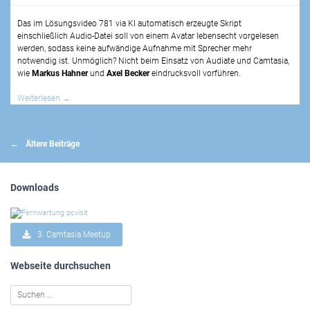
Das im Lösungsvideo 781 via KI automatisch erzeugte Skript
einschließlich Audio-Datei soll von einem Avatar lebensecht vorgelesen
werden, sodass keine aufwändige Aufnahme mit Sprecher mehr
notwendig ist. Unmöglich? Nicht beim Einsatz von Audiate und Camtasia,
wie
Markus Hahner
und
Axel Becker
eindrucksvoll vorführen.
Weiterlesen
→
Beitragsnavigation
Ältere Beiträge
Downloads
3. Camtasia Meetup
Webseite durchsuchen