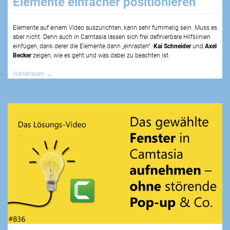
Elemente einfacher positionieren
Elemente auf einem Video auszurichten, kann sehr fummelig sein. Muss es
aber nicht. Denn auch in Camtasia lassen sich frei definierbare Hilfslinien
einfügen, dank derer die Elemente dann „einrasten“.
Kai Schneider
und
Axel
Becker
zeigen, wie es geht und was dabei zu beachten ist.
Weiterlesen
→