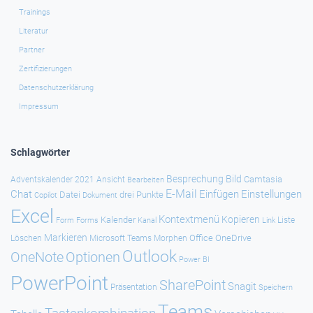
Trainings
Literatur
Partner
Zertifizierungen
Datenschutzerklärung
Impressum
Schlagwörter
Besprechung
Bild
Camtasia
Adventskalender 2021
Ansicht
Bearbeiten
E-Mail
Chat
Einfügen
Einstellungen
Datei
drei Punkte
Copilot
Dokument
Excel
Kontextmenü
Kopieren
Kalender
Forms
Kanal
Link
Liste
Form
Markieren
Office
OneDrive
Löschen
Microsoft Teams
Morphen
Outlook
Optionen
OneNote
Power BI
PowerPoint
SharePoint
Snagit
Präsentation
Speichern
Teams