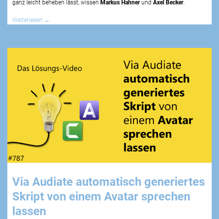
ganz leicht beheben lässt, wissen
Markus Hahner
und
Axel Becker
.
Weiterlesen
→
Via Audiate automatisch generiertes
Skript von einem Avatar sprechen
lassen