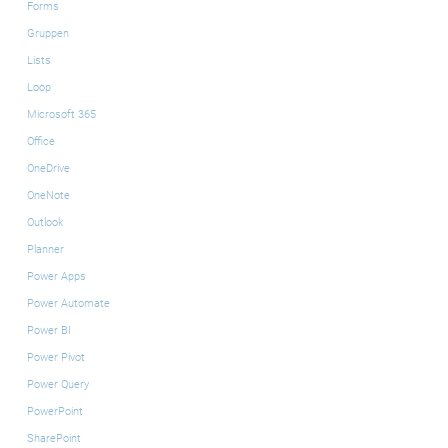
Forms
Gruppen
Lists
Loop
Microsoft 365
Office
OneDrive
OneNote
Outlook
Planner
Power Apps
Power Automate
Power BI
Power Pivot
Power Query
PowerPoint
SharePoint