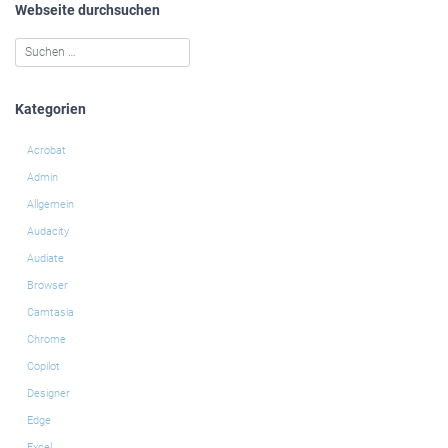
Webseite durchsuchen
Kategorien
Acrobat
Admin
Allgemein
Audacity
Audiate
Browser
Camtasia
Chrome
Copilot
Designer
Edge
Excel