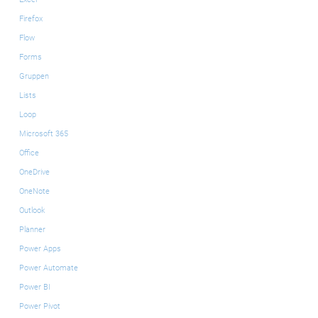
Firefox
Flow
Forms
Gruppen
Lists
Loop
Microsoft 365
Office
OneDrive
OneNote
Outlook
Planner
Power Apps
Power Automate
Power BI
Power Pivot