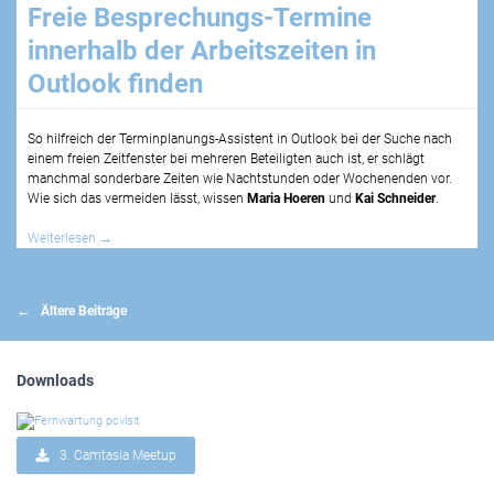
Freie Besprechungs-Termine
innerhalb der Arbeitszeiten in
Outlook finden
So hilfreich der Terminplanungs-Assistent in Outlook bei der Suche nach
einem freien Zeitfenster bei mehreren Beteiligten auch ist, er schlägt
manchmal sonderbare Zeiten wie Nachtstunden oder Wochenenden vor.
Wie sich das vermeiden lässt, wissen
Maria Hoeren
und
Kai Schneider
.
Weiterlesen
→
Beitragsnavigation
Ältere Beiträge
Downloads
3. Camtasia Meetup