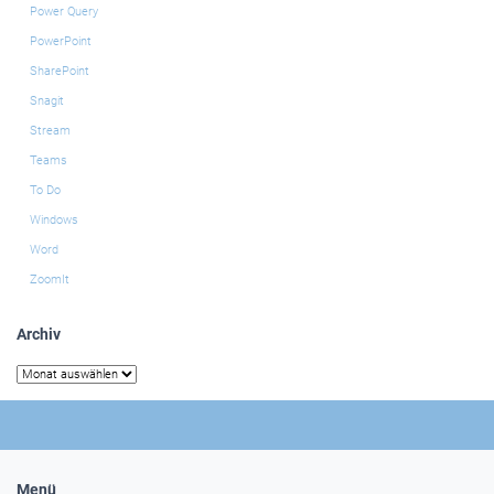
Power Query
PowerPoint
SharePoint
Snagit
Stream
Teams
To Do
Windows
Word
ZoomIt
Archiv
Archiv
Menü