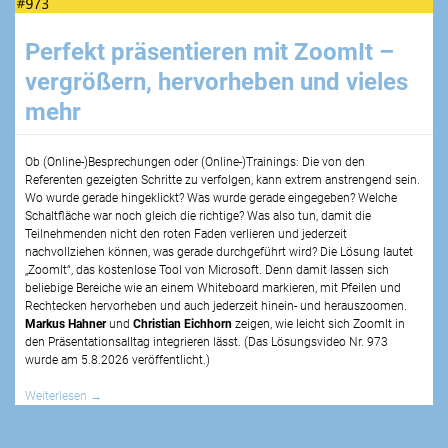
Perfekt präsentieren mit ZoomIt –
vergrößern, hervorheben und vieles
mehr
Ob (Online-)Besprechungen oder (Online-)Trainings: Die von den
Referenten gezeigten Schritte zu verfolgen, kann extrem anstrengend sein.
Wo wurde gerade hingeklickt? Was wurde gerade eingegeben? Welche
Schaltfläche war noch gleich die richtige? Was also tun, damit die
Teilnehmenden nicht den roten Faden verlieren und jederzeit
nachvollziehen können, was gerade durchgeführt wird? Die Lösung lautet
„ZoomIt“, das kostenlose Tool von Microsoft. Denn damit lassen sich
beliebige Bereiche wie an einem Whiteboard markieren, mit Pfeilen und
Rechtecken hervorheben und auch jederzeit hinein- und herauszoomen.
Markus Hahner
und
Christian Eichhorn
zeigen, wie leicht sich ZoomIt in
den Präsentationsalltag integrieren lässt. (Das Lösungsvideo Nr.
973
wurde am
5.8.2026
veröffentlicht.)
Weiterlesen
→