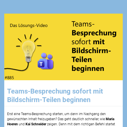
Teams-Besprechung sofort mit
Bildschirm-Teilen beginnen
Erst eine Teams-Besprechung starten, um dann im Nachgang den
gewünschten Inhalt freizugeben? Das geht deutlich schneller, wie
Maria
Hoeren
und
Kai Schneider
zeigen. Denn mit dem richtigen Befehl startet