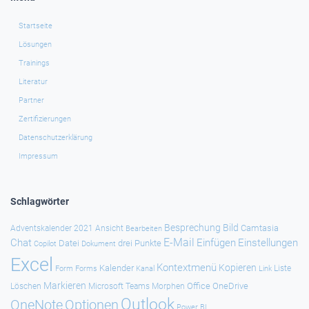
Startseite
Lösungen
Trainings
Literatur
Partner
Zertifizierungen
Datenschutzerklärung
Impressum
Schlagwörter
Besprechung
Bild
Camtasia
Adventskalender 2021
Ansicht
Bearbeiten
E-Mail
Chat
Einfügen
Einstellungen
Datei
drei Punkte
Copilot
Dokument
Excel
Kontextmenü
Kopieren
Kalender
Forms
Kanal
Link
Liste
Form
Markieren
Office
OneDrive
Löschen
Microsoft Teams
Morphen
Outlook
Optionen
OneNote
Power BI