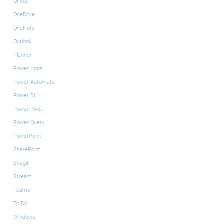
Office
OneDrive
OneNote
Outlook
Planner
Power Apps
Power Automate
Power BI
Power Pivot
Power Query
PowerPoint
SharePoint
Snagit
Stream
Teams
To Do
Windows