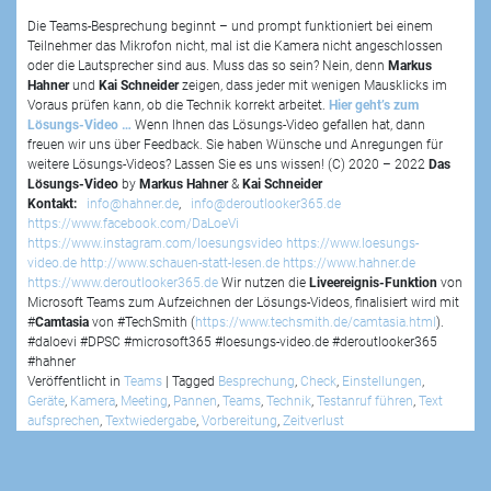
Die Teams-Besprechung beginnt – und prompt funktioniert bei einem
Teilnehmer das Mikrofon nicht, mal ist die Kamera nicht angeschlossen
oder die Lautsprecher sind aus. Muss das so sein? Nein, denn
Markus
Hahner
und
Kai Schneider
zeigen, dass jeder mit wenigen Mausklicks im
Voraus prüfen kann, ob die Technik korrekt arbeitet.
Hier geht’s zum
Lösungs-Video …
Wenn Ihnen das Lösungs-Video gefallen hat, dann
freuen wir uns über Feedback. Sie haben Wünsche und Anregungen für
weitere Lösungs-Videos? Lassen Sie es uns wissen! (C) 2020 – 2022
Das
Lösungs-Video
by
Markus Hahner
&
Kai Schneider
Kontakt:
info@hahner.de
,
info@deroutlooker365.de
https://www.facebook.com/DaLoeVi
https://www.instagram.com/loesungsvideo
https://www.loesungs-
video.de
http://www.schauen-statt-lesen.de
https://www.hahner.de
https://www.deroutlooker365.de
Wir nutzen die
Liveereignis-Funktion
von
Microsoft Teams zum Aufzeichnen der Lösungs-Videos, finalisiert wird mit
#
Camtasia
von #TechSmith (
https://www.techsmith.de/camtasia.html
).
#daloevi #DPSC #microsoft365 #loesungs-video.de #deroutlooker365
#hahner
Veröffentlicht in
Teams
|
Tagged
Besprechung
,
Check
,
Einstellungen
,
Geräte
,
Kamera
,
Meeting
,
Pannen
,
Teams
,
Technik
,
Testanruf führen
,
Text
aufsprechen
,
Textwiedergabe
,
Vorbereitung
,
Zeitverlust