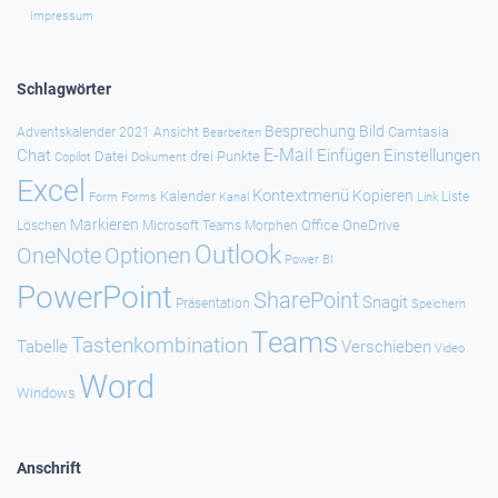
Impressum
Schlagwörter
Besprechung
Bild
Camtasia
Adventskalender 2021
Ansicht
Bearbeiten
E-Mail
Chat
Einfügen
Einstellungen
Datei
drei Punkte
Copilot
Dokument
Excel
Kontextmenü
Kopieren
Kalender
Forms
Kanal
Link
Liste
Form
Markieren
Office
OneDrive
Löschen
Microsoft Teams
Morphen
Outlook
Optionen
OneNote
Power BI
PowerPoint
SharePoint
Snagit
Präsentation
Speichern
Teams
Tastenkombination
Tabelle
Verschieben
Video
Word
Windows
Anschrift