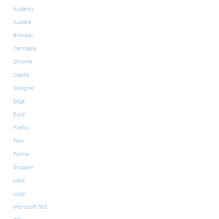
Audacity
Audiate
Browser
Camtasia
Chrome
Copilot
Designer
Edge
Excel
Firefox
Flow
Forms
Gruppen
Lists
Loop
Microsoft 365