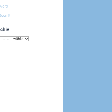
Word
ZoomIt
chiv
hiv