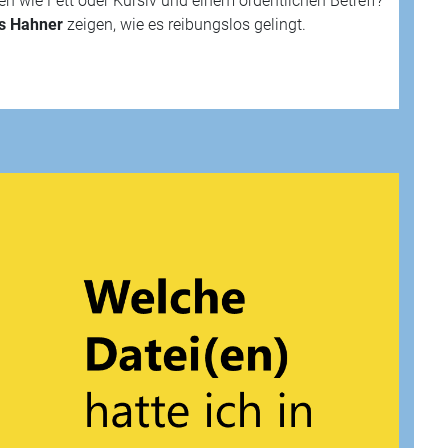
n wie Fett oder Kursiv und einem ordentlichen Betreff?
s Hahner
zeigen, wie es reibungslos gelingt.