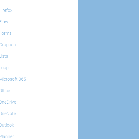
Firefox
Flow
Forms
Gruppen
Lists
Loop
Microsoft 365
Office
OneDrive
OneNote
Outlook
Planner