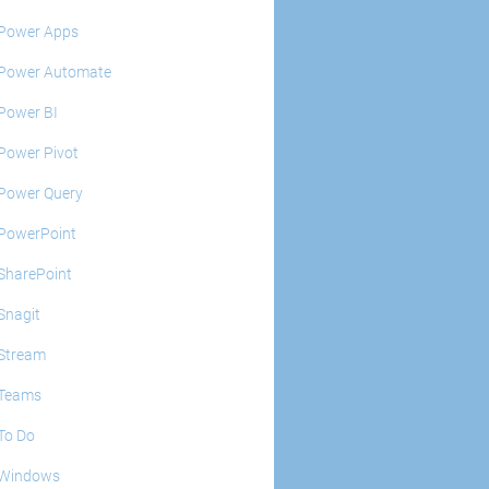
Power Apps
Power Automate
Power BI
Power Pivot
Power Query
PowerPoint
SharePoint
Snagit
Stream
Teams
To Do
Windows