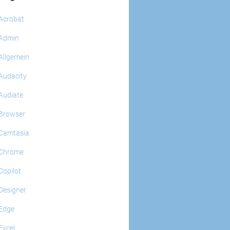
Acrobat
Admin
Allgemein
Audacity
Audiate
Browser
Camtasia
Chrome
Copilot
Designer
Edge
Excel