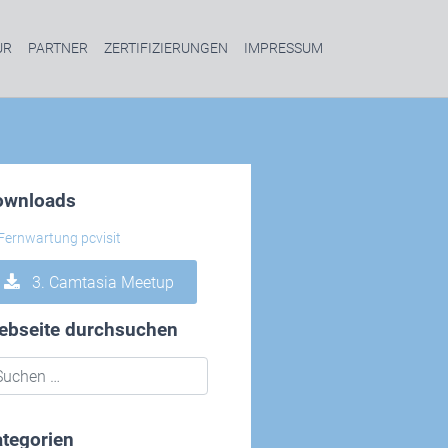
UR
PARTNER
ZERTIFIZIERUNGEN
IMPRESSUM
ownloads
3. Camtasia Meetup
ebseite durchsuchen
tegorien