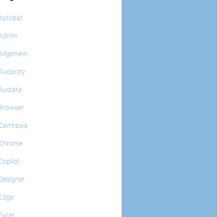
Acrobat
Admin
Allgemein
Audacity
Audiate
Browser
Camtasia
Chrome
Copilot
Designer
Edge
Excel