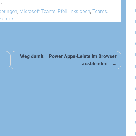
r
springen
,
Microsoft Teams
,
Pfeil links oben
,
Teams
,
Zurück
Weg damit – Power Apps-Leiste im Browser
ausblenden