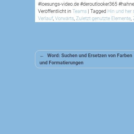
#loesungs-video.de #deroutlooker365 #hahne
Veröffentlicht in
Teams
|
Tagged
Hin und her 
Verlauf
,
Vorwärts
,
Zuletzt genutzte Elemente
,
Beitragsnavigation
Word: Suchen und Ersetzen von Farben
und Formatierungen