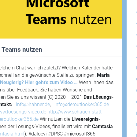
in Teams nutzen
elchem Chat war ich zuletzt? Welchen Kalender hatte
 schnell an die gewünschte Stelle zu springen.
Maria
Neugierig? Hier geht’s zum Video …
Wenn Ihnen das
 uns über Feedback. Sie haben Wünsche und
en Sie es uns wissen! (C) 2020 – 2021
Das Lösungs-
ntakt:
info@hahner.de
,
info@deroutlooker365.de
www.loesungs-video.de
http://www.schauen-statt-
eroutlooker365.de
Wir nutzen die
Liveereignis-
 der Lösungs-Videos, finalisiert wird mit
Camtasia
mtasia.html
). #daloevi #DPSC #microsoft365