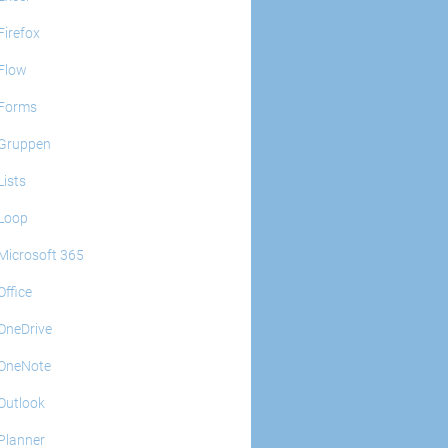
Firefox
Flow
Forms
Gruppen
Lists
Loop
Microsoft 365
Office
OneDrive
OneNote
Outlook
Planner