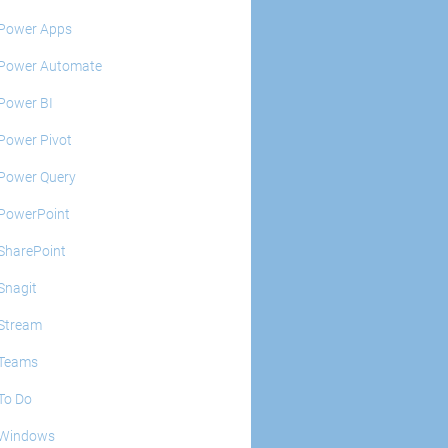
Power Apps
Power Automate
Power BI
Power Pivot
Power Query
PowerPoint
SharePoint
Snagit
Stream
Teams
To Do
Windows