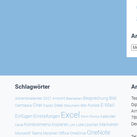
Ar
Arc
Schlagwörter
An
Besprechung
Bild
Te
Adventskalender 2021
Ansicht
Bearbeiten
E-Mail
Dip
Chat
Camtasia
Datei
drei Punkte
Copilot
Dokument
Ar
Excel
Einfügen
Einstellungen
Kalender
Forms
Form
78
De
Kontextmenü
Kopieren
Markieren
Kanal
Link
Liste
Löschen
OneNote
Office
OneDrive
Microsoft Teams
Morphen
Te