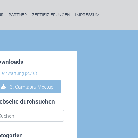
UR
PARTNER
ZERTIFIZIERUNGEN
IMPRESSUM
ownloads
3. Camtasia Meetup
ebseite durchsuchen
tegorien