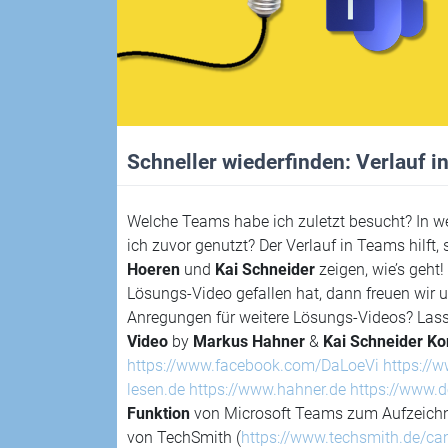
Schneller wiederfinden: Verlauf 
Welche Teams habe ich zuletzt besucht? In w
ich zuvor genutzt? Der Verlauf in Teams hilft,
Hoeren
und
Kai Schneider
zeigen, wie’s geht!
Lösungs-Video gefallen hat, dann freuen wir
Anregungen für weitere Lösungs-Videos? Lass
Video
by
Markus Hahner
&
Kai Schneider
Ko
https://www.facebook.com/DaLoeVi
https://
lesen.de
https://www.hahner.de
https://www.d
Funktion
von Microsoft Teams zum Aufzeichnen
von TechSmith (
https://www.techsmith.de/ca