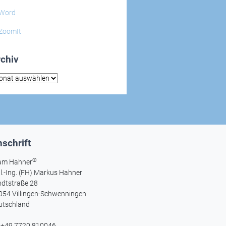
Word
ZoomIt
chiv
hiv
schrift
®
am Hahner
l.-Ing. (FH) Markus Hahner
ndtstraße 28
054 Villingen-Schwenningen
utschland
l +49 7720 810046