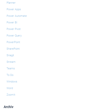
Planner
Power Apps
Power Automate
Power BI
Power Pivot
Power Query
PowerPoint
SharePoint
Snagit
Stream
Teams
To Do
Windows
Word
ZoomIt
Archiv