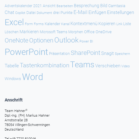
Besprechung
Bild
Camtasia
Adventskalender 2021
Ansicht
Bearbeiten
E-Mail
Chat
Einfügen
Einstellungen
Datei
drei Punkte
Copilot
Dokument
Excel
Kontextmenü
Kopieren
Kalender
Forms
Kanal
Link
Liste
Form
Markieren
Office
OneDrive
Löschen
Microsoft Teams
Morphen
Outlook
Optionen
OneNote
Power BI
PowerPoint
SharePoint
Snagit
Präsentation
Speichern
Teams
Tastenkombination
Tabelle
Verschieben
Video
Word
Windows
Anschrift
®
Team Hahner
Dipl.-Ing. (FH) Markus Hahner
Arndtstraße 28
78054 Villingen-Schwenningen
Deutschland
Tel +49 7720 810046