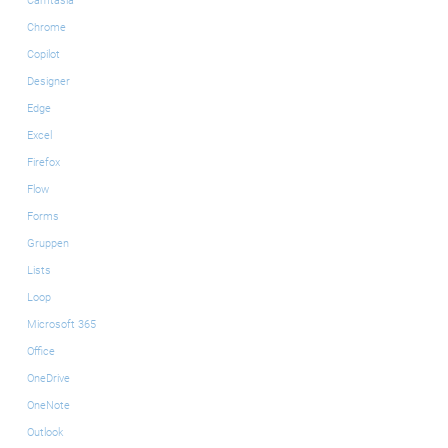
Camtasia
Chrome
Copilot
Designer
Edge
Excel
Firefox
Flow
Forms
Gruppen
Lists
Loop
Microsoft 365
Office
OneDrive
OneNote
Outlook