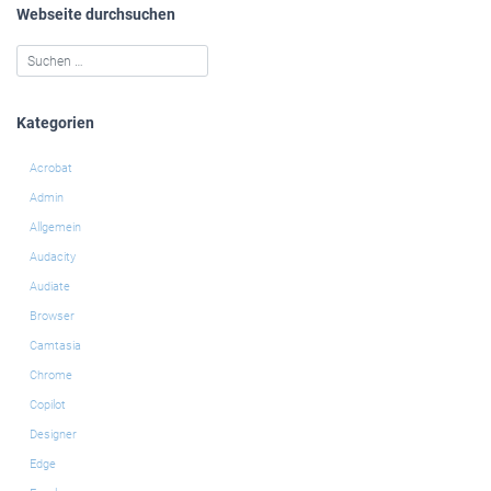
Webseite durchsuchen
Kategorien
Acrobat
Admin
Allgemein
Audacity
Audiate
Browser
Camtasia
Chrome
Copilot
Designer
Edge