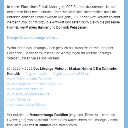
In einem Flow einen E-Mail-Anhang im PDF-Format abzutrennen, ist auf
den ersten Blick recht einfach. Doch wie lässt sich sicherstellen, dass die
unterschiedlichen Schreibweisen wie „pdf“, „PDF“ oder „Pdf“ korrekt erkannt
werden? Copilot hat dazu die Antwort und liefert auch gleich die passende
Formel, wie
Markus Hahner
und
Dominik Petri
zeigen.
Hier geht’s zum Lösungs-Video …
Wenn Ihnen das Lösungs-Video gefallen hat, dann freuen wir uns über
Feedback. Sie haben Wünsche und Anregungen für weitere Lösungs-
Videos? Lassen Sie es uns wissen!
(C) 2020 – 2026
Das Lösungs-Video
by
Markus Hahner
&
Kai Schneider
Kontakt:
info@hahner.de
,
info@deroutlooker365.de
www.facebook.com/DaLoeVi
www.instagram.com/loesungsvideo
www.loesungs-video.de
www.schauen-statt-lesen.de
www.hahner.de
www.deroutlooker365.de
Wir nutzen die
Versammlungs-Funktion
(englisch „Town Hall“, ehemals
Liveereignis) von Microsoft Teams zum Aufzeichnen der Lösungs-Videos,
finalisiert wird mit #
Camtasia
von #TechSmith