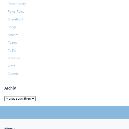
Power Query
PowerPoint
SharePoint
Snagit
Stream
Teams
To Do
Windows
Word
ZoomIt
Archiv
Archiv