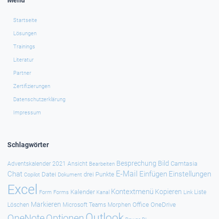
Menü
Startseite
Lösungen
Trainings
Literatur
Partner
Zertifizierungen
Datenschutzerklärung
Impressum
Schlagwörter
Besprechung
Bild
Camtasia
Adventskalender 2021
Ansicht
Bearbeiten
E-Mail
Chat
Einfügen
Einstellungen
Datei
drei Punkte
Copilot
Dokument
Excel
Kontextmenü
Kopieren
Kalender
Forms
Kanal
Link
Liste
Form
Markieren
Office
OneDrive
Löschen
Microsoft Teams
Morphen
Outlook
Optionen
OneNote