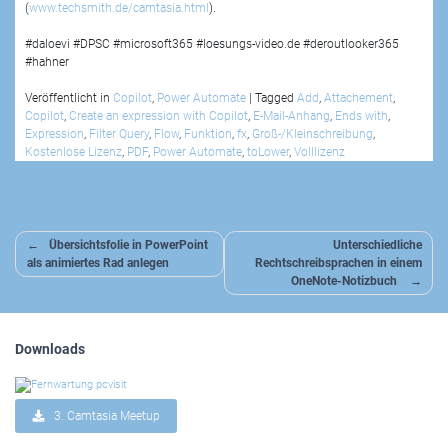
(
www.techsmith.de/camtasia.html
).
#daloevi #DPSC #microsoft365 #loesungs-video.de #deroutlooker365
#hahner
Veröffentlicht in
Copilot
,
Power Automate
|
Tagged
Add
,
Attachement
,
Copilot
,
Create an expression with Copilot
,
E-Mail-Anhang
,
Ends with
,
Expression
,
Filter Query
,
Flow
,
Funktion
,
fx
,
Groß-/Kleinschreibung
,
Kostenlose Lizenz
,
PDF
,
Power Automate
,
toLower
,
Volllizenz
Beitragsnavigation
Übersichtsfolie in PowerPoint
Unterschiedliche
als animiertes Rad anlegen
Rechtschreibsprachen in einem
OneNote-Notizbuch
Downloads
3. Camtasia Meetup