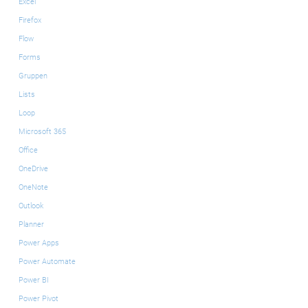
Excel
Firefox
Flow
Forms
Gruppen
Lists
Loop
Microsoft 365
Office
OneDrive
OneNote
Outlook
Planner
Power Apps
Power Automate
Power BI
Power Pivot