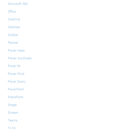
Microsoft 365
Office
OneDrive
OneNote
Outlook
Planner
Power Apps
Power Automate
Power BI
Power Pivot
Power Query
PowerPoint
SharePoint
Snagit
Stream
Teams
To Do