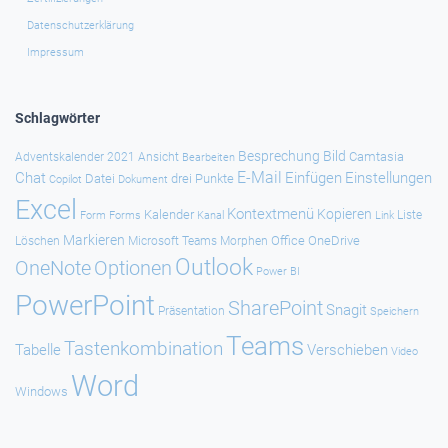
Datenschutzerklärung
Impressum
Schlagwörter
Besprechung
Bild
Camtasia
Adventskalender 2021
Ansicht
Bearbeiten
E-Mail
Chat
Einfügen
Einstellungen
Datei
drei Punkte
Copilot
Dokument
Excel
Kontextmenü
Kopieren
Kalender
Forms
Kanal
Link
Liste
Form
Markieren
Office
OneDrive
Löschen
Microsoft Teams
Morphen
Outlook
Optionen
OneNote
Power BI
PowerPoint
SharePoint
Snagit
Präsentation
Speichern
Teams
Tastenkombination
Tabelle
Verschieben
Video
Word
Windows