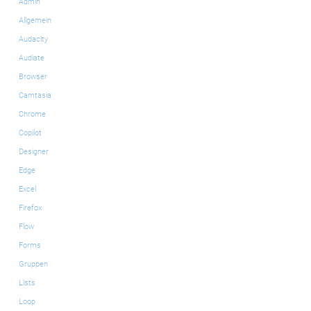
Admin
Allgemein
Audacity
Audiate
Browser
Camtasia
Chrome
Copilot
Designer
Edge
Excel
Firefox
Flow
Forms
Gruppen
Lists
Loop