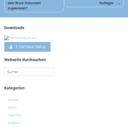
dem Word-Dokument
festlegen
zugewiesen?
Downloads
3. Camtasia Meetup
Webseite durchsuchen
Kategorien
Acrobat
Admin
Allgemein
Audacity