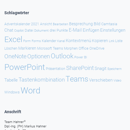
Schlagwörter
Besprechung
Bild
Camtasia
Adventskalender 2021
Ansicht
Bearbeiten
E-Mail
Chat
Einfügen
Einstellungen
Datei
drei Punkte
Copilot
Dokument
Excel
Kontextmenü
Kopieren
Kalender
Forms
Kanal
Link
Liste
Form
Markieren
Office
OneDrive
Löschen
Microsoft Teams
Morphen
Outlook
Optionen
OneNote
Power BI
PowerPoint
SharePoint
Snagit
Präsentation
Speichern
Teams
Tastenkombination
Tabelle
Verschieben
Video
Word
Windows
Anschrift
®
Team Hahner
Dipl.-Ing. (FH) Markus Hahner