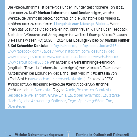
Die Videoaufnahme ist perfekt gelungen, nur der gesprochene Ton ist zu
leise oder zu laut?
Markus Hahner
und
Axel Becker
zeigen, welche
Werkzeuge Camtasia bietet, nachträglich die Lautstärke des Videos zu
erhöhen oder zu reduzieren.
Hier geht’s zum Lösungs-Video …
Wenn
Ihnen das Lösungs-Video gefallen hat, dann freuen wir uns über Feedback.
Sie haben Wünsche und Anregungen für weitere Lösungs-Videos? Lassen
Sie es uns wissen! (C) 2020 – 2024
Das Lösungs-Video
by
Markus Hahner
&
Kai Schneider
Kontakt:
info@hahner.de
,
info@deroutlooker365.de
www.facebook.com/DaLoeVi
www.instagram.com/loesungsvideo
www.loesungs-video.de
www.schauen-statt-lesen.de
www.hahner.de
www.deroutlooker365.de
Wir nutzen die
Versammlungs-Funktion
(englisch „Town Hall“, ehemals Liveereignis) von Microsoft Teams zum
Aufzeichnen der Lösungs-Videos, finalisiert wird mit #
Camtasia
von
#TechSmith (
www.techsmith.de/camtasia.html
). #daloevi #DPSC
#microsoft365 #loesungs-video.de #deroutlooker365 #hahner
Veröffentlicht in
Camtasia
|
Tagged
Audio
,
Bearbeiten
,
Camtasia
,
Gespiegelte Wellenform
,
Grüne Linie
,
Lautsprechersymbol
,
Lautstärke
,
Nachträgliche Anpassung
,
Optionen
,
Pegel
,
Spur vergrößern
,
Ton
,
Übersteuern
Beitragsnavigation
Welche Dokumentvorlage war
Termine in Outlook mit Fokuszeit