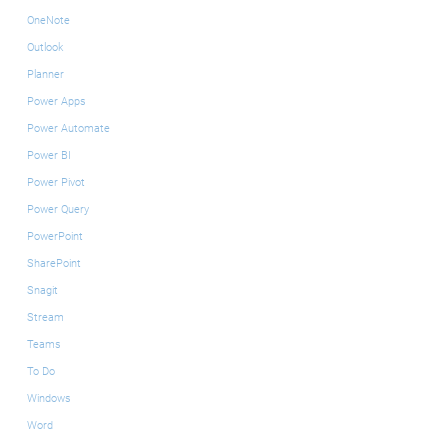
OneNote
Outlook
Planner
Power Apps
Power Automate
Power BI
Power Pivot
Power Query
PowerPoint
SharePoint
Snagit
Stream
Teams
To Do
Windows
Word