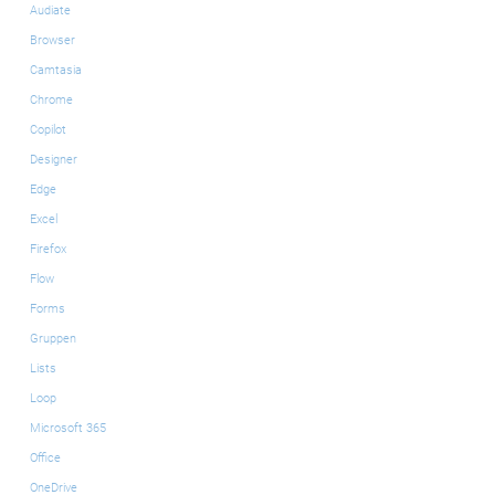
Audiate
Browser
Camtasia
Chrome
Copilot
Designer
Edge
Excel
Firefox
Flow
Forms
Gruppen
Lists
Loop
Microsoft 365
Office
OneDrive