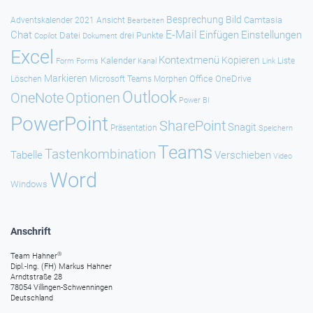
Besprechung
Bild
Camtasia
Adventskalender 2021
Ansicht
Bearbeiten
E-Mail
Chat
Einfügen
Einstellungen
Datei
drei Punkte
Copilot
Dokument
Excel
Kontextmenü
Kopieren
Kalender
Forms
Kanal
Link
Liste
Form
Markieren
Office
OneDrive
Löschen
Microsoft Teams
Morphen
Outlook
Optionen
OneNote
Power BI
PowerPoint
SharePoint
Snagit
Präsentation
Speichern
Teams
Tastenkombination
Tabelle
Verschieben
Video
Word
Windows
Anschrift
®
Team Hahner
Dipl.-Ing. (FH) Markus Hahner
Arndtstraße 28
78054 Villingen-Schwenningen
Deutschland