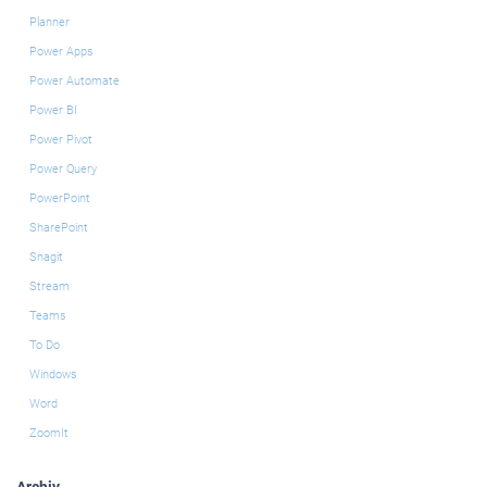
Planner
Power Apps
Power Automate
Power BI
Power Pivot
Power Query
PowerPoint
SharePoint
Snagit
Stream
Teams
To Do
Windows
Word
ZoomIt