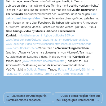
Beim Anlegen eines Termins in Outlook gleichzeitig in Teams zu
publizieren, dass man während des Termins nicht gestört werden möchte?
Dies ist in Outlook 365 mit einem Klick möglich, wie
Judith Dammer
und
Kai Schneider
eindrucksvoll mithilfe der Fokuszeit-Funktion zeigen.
Hier
geht’s zum Lösungs-Video …
Wenn Ihnen das Lösungs-Video gefallen hat,
dann freuen wir uns über Feedback. Sie haben Wünsche und Anregungen
für weitere Lösungs-Videos? Lassen Sie es uns wissen! (C) 2020 – 2024
Das Lösungs-Video
by
Markus Hahner
&
Kai Schneider
Kontakt:
info@hahner.de
,
info@deroutlooker365.de
www.facebook.com/DaLoeVi
www.instagram.com/loesungsvideo
www.loesungs-video.de
www.schauen-statt-lesen.de
www.hahner.de
www.deroutlooker365.de
Wir nutzen die
Versammlungs-Funktion
(englisch „Town Hall“, ehemals Liveereignis) von Microsoft Teams zum
Aufzeichnen der Lösungs-Videos, finalisiert wird mit #
Camtasia
von
#TechSmith (
www.techsmith.de/camtasia.html
). #daloevi #DPSC
#microsoft365 #loesungs-video.de #deroutlooker365 #hahner
Veröffentlicht in
Outlook
,
Teams
|
Tagged
Fokus:
,
Fokuszeit
,
Glühbirne
,
Nicht stören
,
Outlook
,
Teams
,
Termin planen
,
Termine buchen
,
Titel
Beitragsnavigation
Lautstärke der Audiospur in
CUBE-Formel reagiert nicht auf
Camtasia-Videos anpassen
neu eingefügten Datenschnitt