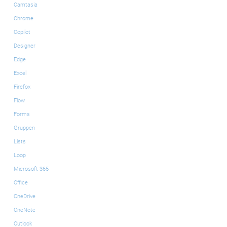
Camtasia
Chrome
Copilot
Designer
Edge
Excel
Firefox
Flow
Forms
Gruppen
Lists
Loop
Microsoft 365
Office
OneDrive
OneNote
Outlook