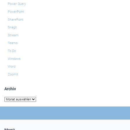
Power Query
PowerPoint
SharePoint
Snagit
Stream
Teams
To Do
Windows
Word
ZoomIt
Archiv
Archiv