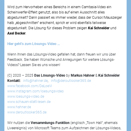
Wird zum Hervorheben eines Bereichs in einem Camtasia-Video ein
Scheinwerfer-Effekt genutzt, also bis auf einen Ausschnitt alles
abgedunkelt? Dann passiert es immer wieder, dass der Cursor/Mauszeiger
halb „abgeschnitten“ erscheint, sprich er wird ebenfalls teilweise
abgedunkelt. Die Lösung für dieses Problem zeigen
Kai Schneider
und
Axel Becker
.
Hier geht’s zum Lösungs-Video …
Wenn Ihnen das Lösungs-Video gefallen hat, dann freuen wir uns über
Feedback. Sie haben Wünsche und Anregungen für weitere Lösungs-
Videos? Lassen Sie es uns wissen!
(C) 2020 – 2025
Das Lösungs-Video
by
Markus Hahner
&
Kai Schneider
Kontakt:
info@hahner.de
,
info@deroutlooker365.de
www.facebook.com/DaLoeVi
www.instagram.com/loesungsvideo
www.loesungs-video.de
www.schauen-statt-lesen.de
www.hahner.de
www.deroutlooker365.de
Wir nutzen die
Versammlungs-Funktion
(englisch „Town Hall“, ehemals
Liveereignis) von Microsoft Teams zum Aufzeichnen der Lösungs-Videos,