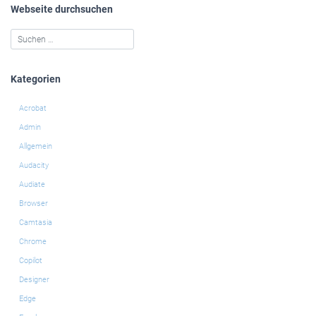
Webseite durchsuchen
Kategorien
Acrobat
Admin
Allgemein
Audacity
Audiate
Browser
Camtasia
Chrome
Copilot
Designer
Edge