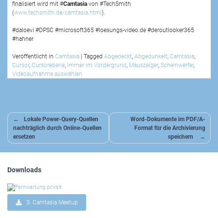
finalisiert wird mit #
Camtasia
von #TechSmith
(
www.techsmith.de/camtasia.html
).
#daloevi #DPSC #microsoft365 #loesungs-video.de #deroutlooker365
#hahner
Veröffentlicht in
Camtasia
|
Tagged
Abgedeckt
,
Abgedunkelt
,
Camtasia
,
Cursor
,
Cursorebene
,
Immer im Vordergrund
,
Mauszeiger
,
Scheinwerfer
,
Videoaufnahme auswählen
Beitragsnavigation
Lokale Power-Query-Quellen
Word-Dokumente im PDF/A-
nachträglich durch Online-Quellen
Format für die Archivierung
ersetzen
speichern
Downloads
3. Camtasia Meetup