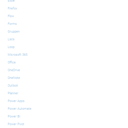
Excel
Firefox
Flow
Forms
Gruppen
Lists
Loop
Microsoft 365
Office
OneDrive
OneNote
Outlook
Planner
Power Apps
Power Automate
Power BI
Power Pivot