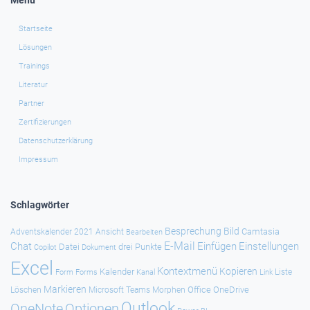
Menü
Startseite
Lösungen
Trainings
Literatur
Partner
Zertifizierungen
Datenschutzerklärung
Impressum
Schlagwörter
Besprechung
Bild
Camtasia
Adventskalender 2021
Ansicht
Bearbeiten
E-Mail
Chat
Einfügen
Einstellungen
Datei
drei Punkte
Copilot
Dokument
Excel
Kontextmenü
Kopieren
Kalender
Forms
Kanal
Link
Liste
Form
Markieren
Office
OneDrive
Löschen
Microsoft Teams
Morphen
Outlook
Optionen
OneNote