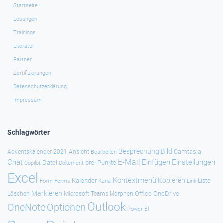
Startseite
Lösungen
Trainings
Literatur
Partner
Zertifizierungen
Datenschutzerklärung
Impressum
Schlagwörter
Besprechung
Bild
Camtasia
Adventskalender 2021
Ansicht
Bearbeiten
E-Mail
Chat
Einfügen
Einstellungen
Datei
drei Punkte
Copilot
Dokument
Excel
Kontextmenü
Kopieren
Kalender
Forms
Kanal
Link
Liste
Form
Markieren
Office
OneDrive
Löschen
Microsoft Teams
Morphen
Outlook
Optionen
OneNote
Power BI