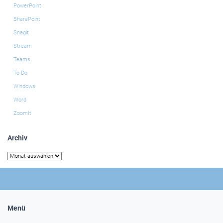
PowerPoint
SharePoint
Snagit
Stream
Teams
To Do
Windows
Word
ZoomIt
Archiv
Archiv
Menü