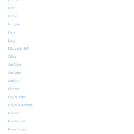
Firefox
Flow
Forms
Gruppen
Lists
Loop
Microsoft 365
Office
OneDrive
OneNote
Outlook
Planner
Power Apps
Power Automate
Power BI
Power Pivot
Power Query