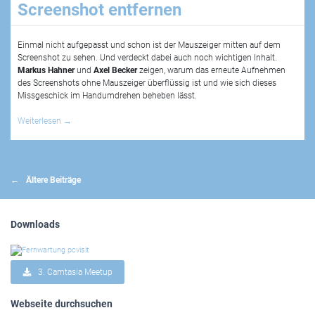
Screenshot entfernen
Einmal nicht aufgepasst und schon ist der Mauszeiger mitten auf dem
Screenshot zu sehen. Und verdeckt dabei auch noch wichtigen Inhalt.
Markus Hahner
und
Axel Becker
zeigen, warum das erneute Aufnehmen
des Screenshots ohne Mauszeiger überflüssig ist und wie sich dieses
Missgeschick im Handumdrehen beheben lässt.
Weiterlesen
→
Beitragsnavigation
Ältere Beiträge
Downloads
3. Camtasia Meetup
Webseite durchsuchen