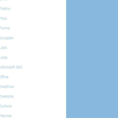
Firefox
Flow
Forms
Gruppen
Lists
Loop
Microsoft 365
Office
OneDrive
OneNote
Outlook
Planner