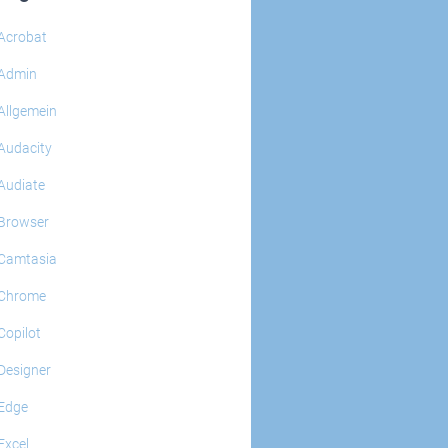
Acrobat
Admin
Allgemein
Audacity
Audiate
Browser
Camtasia
Chrome
Copilot
Designer
Edge
Excel