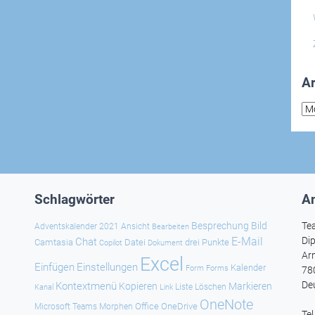
Ar
Arc
Schlagwörter
An
Besprechung
Bild
Te
Adventskalender 2021
Ansicht
Bearbeiten
E-Mail
Dip
Chat
Camtasia
Datei
drei Punkte
Copilot
Dokument
Ar
Excel
Einfügen
Einstellungen
Kalender
Forms
Form
78
De
Kontextmenü
Kopieren
Markieren
Kanal
Link
Liste
Löschen
OneNote
Office
OneDrive
Microsoft Teams
Morphen
Te