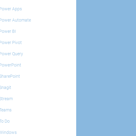
Power Apps
Power Automate
Power BI
Power Pivot
Power Query
PowerPoint
SharePoint
Snagit
Stream
Teams
To Do
Windows