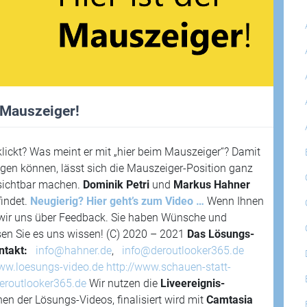
r Mauszeiger!
klickt? Was meint er mit „hier beim Mauszeiger“? Damit
lgen können, lässt sich die Mauszeiger-Position ganz
 sichtbar machen.
Dominik Petri
und
Markus Hahner
findet.
Neugierig? Hier geht’s zum Video …
Wenn Ihnen
 wir uns über Feedback. Sie haben Wünsche und
en Sie es uns wissen! (C) 2020 – 2021
Das Lösungs-
ntakt:
info@hahner.de
,
info@deroutlooker365.de
www.loesungs-video.de
http://www.schauen-statt-
eroutlooker365.de
Wir nutzen die
Liveereignis-
 der Lösungs-Videos, finalisiert wird mit
Camtasia