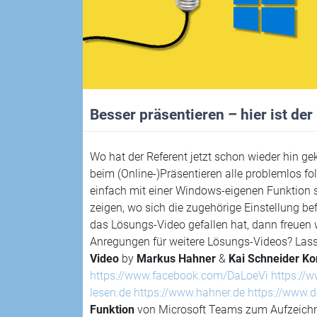
Besser präsentieren – hier ist de
Wo hat der Referent jetzt schon wieder hin ge
beim (Online-)Präsentieren alle problemlos fo
einfach mit einer Windows-eigenen Funktion
zeigen, wo sich die zugehörige Einstellung be
das Lösungs-Video gefallen hat, dann freuen
Anregungen für weitere Lösungs-Videos? Lass
Video
by
Markus Hahner
&
Kai Schneider
Ko
https://www.facebook.com/DaLoeVi
https://
lesen.de
https://www.hahner.de
https://www.d
Funktion
von Microsoft Teams zum Aufzeichnen