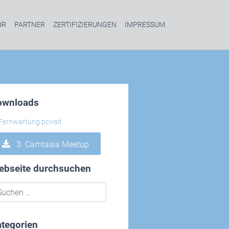
UR
PARTNER
ZERTIFIZIERUNGEN
IMPRESSUM
ownloads
3. Camtasia Meetup
ebseite durchsuchen
tegorien