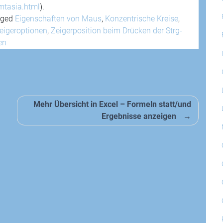
mtasia.html
).
gged
Eigenschaften von Maus
,
Konzentrische Kreise
,
eigeroptionen
,
Zeigerposition beim Drücken der Strg-
en
Mehr Übersicht in Excel – Formeln statt/und
Ergebnisse anzeigen