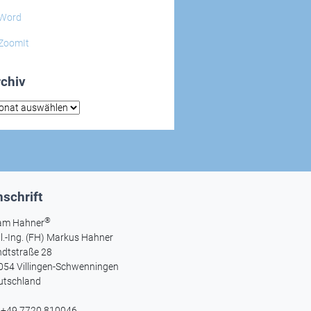
Word
ZoomIt
chiv
hiv
schrift
®
am Hahner
l.-Ing. (FH) Markus Hahner
ndtstraße 28
054 Villingen-Schwenningen
utschland
l +49 7720 810046