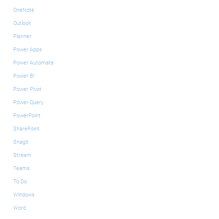
OneNote
Outlook
Planner
Power Apps
Power Automate
Power BI
Power Pivot
Power Query
PowerPoint
SharePoint
Snagit
Stream
Teams
To Do
Windows
Word