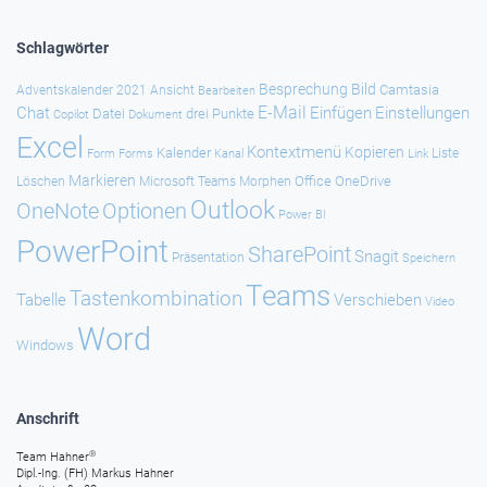
Schlagwörter
Besprechung
Bild
Camtasia
Adventskalender 2021
Ansicht
Bearbeiten
E-Mail
Chat
Einfügen
Einstellungen
Datei
drei Punkte
Copilot
Dokument
Excel
Kontextmenü
Kopieren
Kalender
Forms
Kanal
Link
Liste
Form
Markieren
Office
OneDrive
Löschen
Microsoft Teams
Morphen
Outlook
Optionen
OneNote
Power BI
PowerPoint
SharePoint
Snagit
Präsentation
Speichern
Teams
Tastenkombination
Tabelle
Verschieben
Video
Word
Windows
Anschrift
®
Team Hahner
Dipl.-Ing. (FH) Markus Hahner