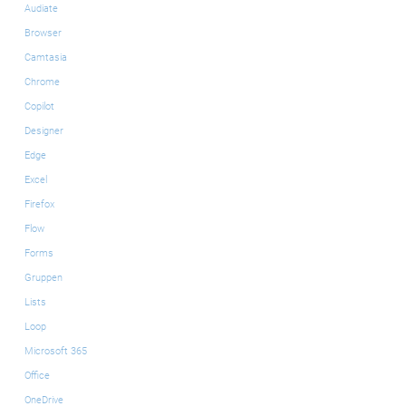
Audiate
Browser
Camtasia
Chrome
Copilot
Designer
Edge
Excel
Firefox
Flow
Forms
Gruppen
Lists
Loop
Microsoft 365
Office
OneDrive