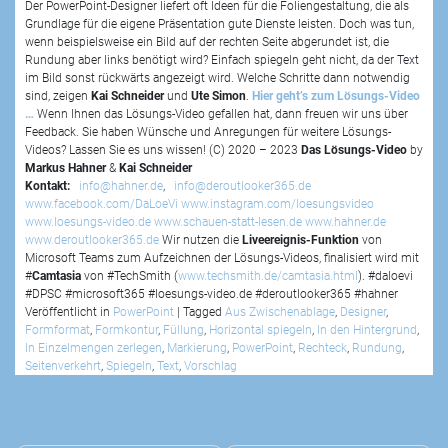
Der PowerPoint-Designer liefert oft Ideen für die Foliengestaltung, die als
Grundlage für die eigene Präsentation gute Dienste leisten. Doch was tun,
wenn beispielsweise ein Bild auf der rechten Seite abgerundet ist, die
Rundung aber links benötigt wird? Einfach spiegeln geht nicht, da der Text
im Bild sonst rückwärts angezeigt wird. Welche Schritte dann notwendig
sind, zeigen
Kai Schneider
und
Ute Simon
.
Hier geht’s zum Lösungs-Video
…
Wenn Ihnen das Lösungs-Video gefallen hat, dann freuen wir uns über
Feedback. Sie haben Wünsche und Anregungen für weitere Lösungs-
Videos? Lassen Sie es uns wissen! (C) 2020 – 2023
Das Lösungs-Video
by
Markus Hahner
&
Kai Schneider
Kontakt:
info@hahner.de
,
info@deroutlooker365.de
www.facebook.com/DaLoeVi
www.instagram.com/loesungsvideo
www.loesungs-video.de
www.schauen-statt-lesen.de
www.hahner.de
www.deroutlooker365.de
Wir nutzen die
Liveereignis-Funktion
von
Microsoft Teams zum Aufzeichnen der Lösungs-Videos, finalisiert wird mit
#
Camtasia
von #TechSmith (
www.techsmith.de/camtasia.html
). #daloevi
#DPSC #microsoft365 #loesungs-video.de #deroutlooker365 #hahner
Veröffentlicht in
PowerPoint
|
Tagged
Aus Zwischenablage
,
Designer
,
Formformat
,
Formkontur
,
Füllung
,
Horizontal spiegeln
,
In den Hintergrund
,
In Einzelmengen zerlegen
,
Markierung
,
PowerPoint
,
Rechteck
,
Rundung
,
Seitenverkehrt
,
Spiegeln
,
Text
,
Vorschlag