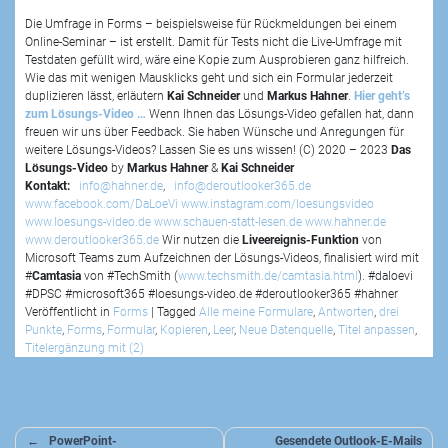
Die Umfrage in Forms – beispielsweise für Rückmeldungen bei einem
Online-Seminar – ist erstellt. Damit für Tests nicht die Live-Umfrage mit
Testdaten gefüllt wird, wäre eine Kopie zum Ausprobieren ganz hilfreich.
Wie das mit wenigen Mausklicks geht und sich ein Formular jederzeit
duplizieren lässt, erläutern
Kai Schneider
und
Markus Hahner
.
Hier geht’s
zum Lösungs-Video …
Wenn Ihnen das Lösungs-Video gefallen hat, dann
freuen wir uns über Feedback. Sie haben Wünsche und Anregungen für
weitere Lösungs-Videos? Lassen Sie es uns wissen! (C) 2020 – 2023
Das
Lösungs-Video
by
Markus Hahner
&
Kai Schneider
Kontakt:
info@hahner.de
,
info@deroutlooker365.de
www.facebook.com/DaLoeVi
www.instagram.com/loesungsvideo
www.loesungs-video.de
www.schauen-statt-lesen.de
www.hahner.de
www.deroutlooker365.de
Wir nutzen die
Liveereignis-Funktion
von
Microsoft Teams zum Aufzeichnen der Lösungs-Videos, finalisiert wird mit
#
Camtasia
von #TechSmith (
www.techsmith.de/camtasia.html
). #daloevi
#DPSC #microsoft365 #loesungs-video.de #deroutlooker365 #hahner
Veröffentlicht in
Forms
|
Tagged
Alle meine Formulare
,
Antworten
,
drei
Punkte
,
Forms
,
Formular
,
Kopieren
,
Leer
,
Neue Datenquelle
,
Titel anpassen
,
Titelergänzung mit (2)
Beitragsnavigation
PowerPoint-
Gesendete Outlook-E-Mails