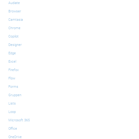
Audiate
Browser
Camtasia
Chrome
Copilot
Designer
Edge
Excel
Firefox
Flow
Forms
Gruppen
Lists
Loop
Microsoft 365
Office
OneDrive