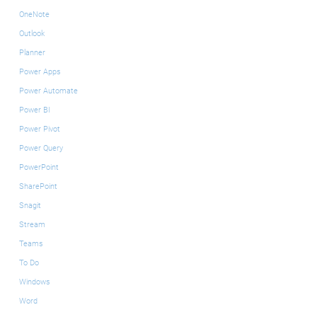
OneNote
Outlook
Planner
Power Apps
Power Automate
Power BI
Power Pivot
Power Query
PowerPoint
SharePoint
Snagit
Stream
Teams
To Do
Windows
Word