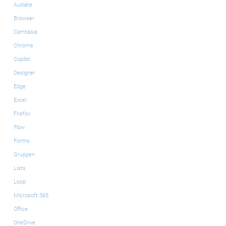
Audiate
Browser
Camtasia
Chrome
Copilot
Designer
Edge
Excel
Firefox
Flow
Forms
Gruppen
Lists
Loop
Microsoft 365
Office
OneDrive