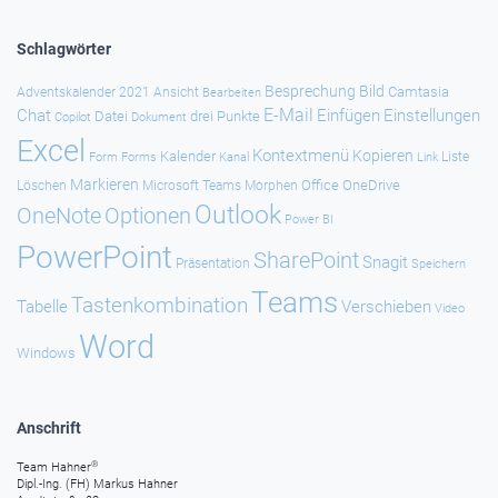
Schlagwörter
Besprechung
Bild
Camtasia
Adventskalender 2021
Ansicht
Bearbeiten
E-Mail
Chat
Einfügen
Einstellungen
Datei
drei Punkte
Copilot
Dokument
Excel
Kontextmenü
Kopieren
Kalender
Forms
Kanal
Link
Liste
Form
Markieren
Office
OneDrive
Löschen
Microsoft Teams
Morphen
Outlook
Optionen
OneNote
Power BI
PowerPoint
SharePoint
Snagit
Präsentation
Speichern
Teams
Tastenkombination
Tabelle
Verschieben
Video
Word
Windows
Anschrift
®
Team Hahner
Dipl.-Ing. (FH) Markus Hahner