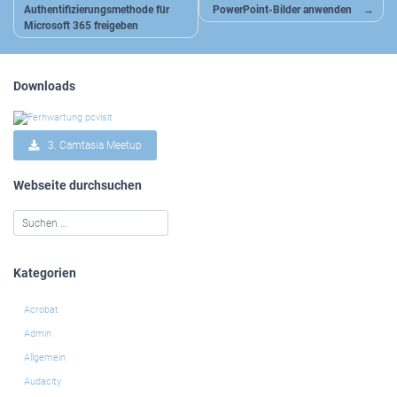
Authentifizierungsmethode für
PowerPoint-Bilder anwenden
Microsoft 365 freigeben
Downloads
3. Camtasia Meetup
Webseite durchsuchen
Kategorien
Acrobat
Admin
Allgemein
Audacity