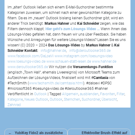
Im „alten“ Outlook ließen sich einem E-Mail-Suchordner bestimmte
Kategorien zuweisen, um schnell nach einer gewünschten Kategorie zu
filtern. Da es im „neuen“ Outlook bislang keinen Suchordner gibt, wird ein
anderer Trick benötigt.
Markus Hahner
und
Kai Schneider
zeigen, wie das
Filtern dennoch klappt.
Hier geht’s zum Lösungs-Video …
Wenn Ihnen das
Lösungs-Video gefallen hat, dann freuen wir uns über Feedback. Sie haben
Wünsche und Anregungen für weitere Lösungs-Videos? Lassen Sie es uns
wissen! (C) 2020 – 2024
Das Lösungs-Video
by
Markus Hahner
&
Kai
Schneider
Kontakt:
info@hahner.de
,
info@deroutlooker365.de
www.facebook.com/DaLoeVi
www.instagram.com/loesungsvideo
www.loesungs-video.de
www.schauen-statt-lesen.de
www.hahner.de
www.deroutlooker365.de
Wir nutzen die
Versammlungs-Funktion
(englisch „Town Hall“, ehemals Liveereignis) von Microsoft Teams zum
Aufzeichnen der Lösungs-Videos, finalisiert wird mit #
Camtasia
von
#TechSmith (
www.techsmith.de/camtasia.html
). #daloevi #DPSC
#microsoft365 #loesungs-video.de #deroutlooker365 #hahner
Veröffentlicht in
Outlook
|
Tagged
Allgemein
,
ausblenden
,
Favoriten
,
Filter
,
Kategorie
,
Neues Outlook
,
Outlook
,
Sternchen
,
Suchordner
,
Übersicht
,
Zahnrad
Beitragsnavigation
YubiKey Fido2 als zusätzliche
Effektvoller Brush-Effekt auf