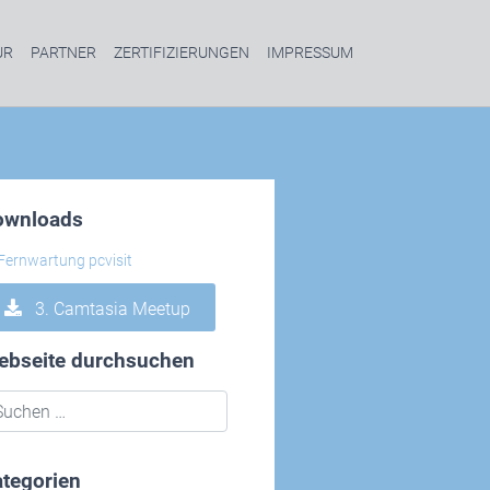
UR
PARTNER
ZERTIFIZIERUNGEN
IMPRESSUM
ownloads
3. Camtasia Meetup
ebseite durchsuchen
tegorien