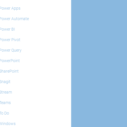
Power Apps
Power Automate
Power BI
Power Pivot
Power Query
PowerPoint
SharePoint
Snagit
Stream
Teams
To Do
Windows