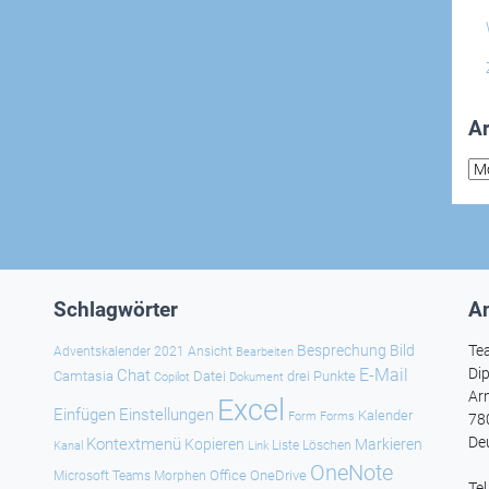
Ar
Arc
Schlagwörter
An
Besprechung
Bild
Te
Adventskalender 2021
Ansicht
Bearbeiten
E-Mail
Dip
Chat
Camtasia
Datei
drei Punkte
Copilot
Dokument
Ar
Excel
Einfügen
Einstellungen
Kalender
Forms
Form
78
De
Kontextmenü
Kopieren
Markieren
Kanal
Link
Liste
Löschen
OneNote
Office
OneDrive
Microsoft Teams
Morphen
Te