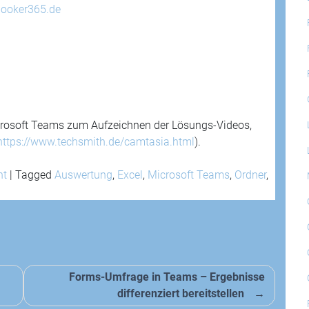
looker365.de
rosoft Teams zum Aufzeichnen der Lösungs-Videos,
https://www.techsmith.de/camtasia.html
).
nt
|
Tagged
Auswertung
,
Excel
,
Microsoft Teams
,
Ordner
,
Forms-Umfrage in Teams – Ergebnisse
differenziert bereitstellen