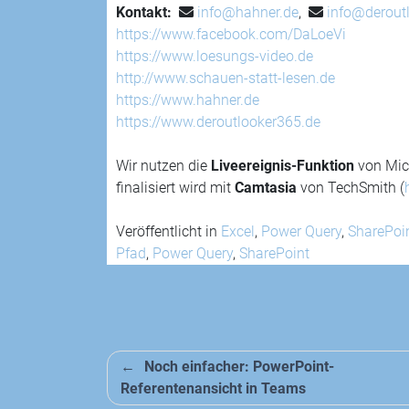
Kontakt:
info@hahner.de
,
info@derout
https://www.facebook.com/DaLoeVi
https://www.loesungs-video.de
http://www.schauen-statt-lesen.de
https://www.hahner.de
https://www.deroutlooker365.de
Wir nutzen die
Liveereignis-Funktion
von Mic
finalisiert wird mit
Camtasia
von TechSmith (
Veröffentlicht in
Excel
,
Power Query
,
SharePoi
Pfad
,
Power Query
,
SharePoint
Beitragsnavigation
Noch einfacher: PowerPoint-
Referentenansicht in Teams