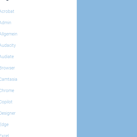
Acrobat
Admin
Allgemein
Audacity
Audiate
Browser
Camtasia
Chrome
Copilot
Designer
Edge
Excel