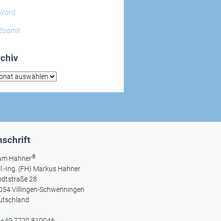
Word
ZoomIt
chiv
hiv
schrift
®
am Hahner
l.-Ing. (FH) Markus Hahner
ndtstraße 28
054 Villingen-Schwenningen
utschland
l +49 7720 810046