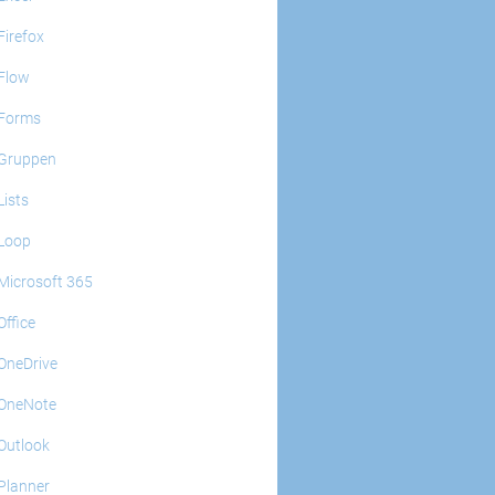
Firefox
Flow
Forms
Gruppen
Lists
Loop
Microsoft 365
Office
OneDrive
OneNote
Outlook
Planner