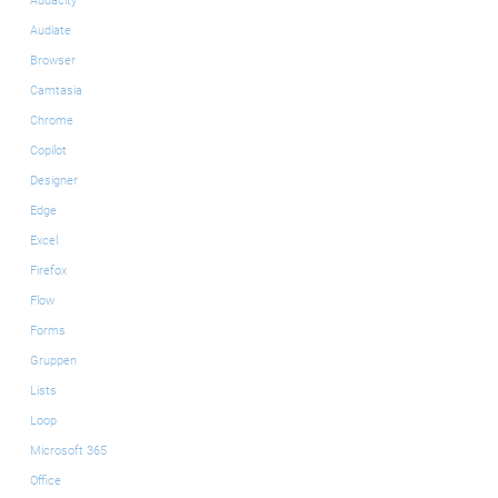
Audacity
Audiate
Browser
Camtasia
Chrome
Copilot
Designer
Edge
Excel
Firefox
Flow
Forms
Gruppen
Lists
Loop
Microsoft 365
Office