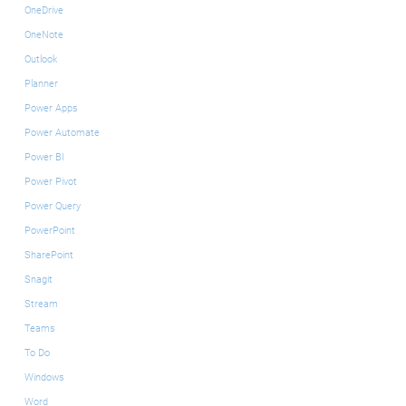
OneDrive
OneNote
Outlook
Planner
Power Apps
Power Automate
Power BI
Power Pivot
Power Query
PowerPoint
SharePoint
Snagit
Stream
Teams
To Do
Windows
Word