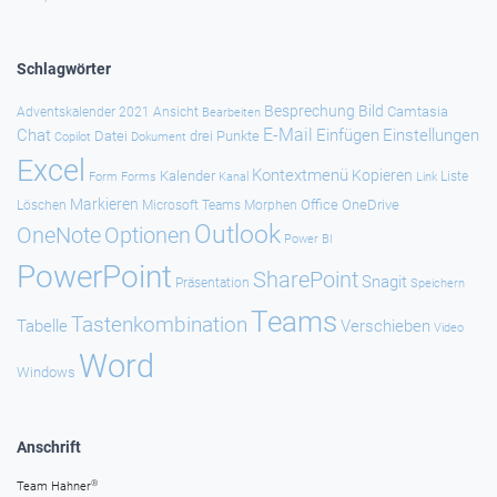
Schlagwörter
Besprechung
Bild
Camtasia
Adventskalender 2021
Ansicht
Bearbeiten
E-Mail
Chat
Einfügen
Einstellungen
Datei
drei Punkte
Copilot
Dokument
Excel
Kontextmenü
Kopieren
Kalender
Forms
Kanal
Link
Liste
Form
Markieren
Office
OneDrive
Löschen
Microsoft Teams
Morphen
Outlook
Optionen
OneNote
Power BI
PowerPoint
SharePoint
Snagit
Präsentation
Speichern
Teams
Tastenkombination
Tabelle
Verschieben
Video
Word
Windows
Anschrift
®
Team Hahner