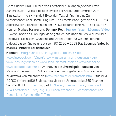
Beim Suchen und Ersetzen von Leerzeichen in langen, textbasierten
Zahlenketten – wie sie beispielsweise bei Kreditkartenummern zum
Einsatz kommen – wandelt Excel den Text einfach in eine Zahl in
wissenschaftlicher Darstellung um. Und ersetzt dabei gemäß der IEEE 754-
Spezifikation alle Ziffern nach der 15. Stelle durch eine Null. Die Lösung?
Kennen
Markus Hahner
und
Dominik Petri
.
Hier geht’s zum Lösungs-Video
…
Wenn Ihnen das Lösungs-Video gefallen hat, dann freuen wir uns über
Feedback. Sie haben Wünsche und Anregungen für weitere Lösungs-
Videos? Lassen Sie es uns wissen! (C) 2020 – 2023
Das Lösungs-Video
by
Markus Hahner
&
Kai Schneider
Kontakt:
info@hahner.de
,
info@deroutlooker365.de
www.facebook.com/DaLoeVi
www.instagram.com/loesungsvideo
www.loesungs-video.de
www.schauen-statt-lesen.de
www.hahner.de
www.deroutlooker365.de
Wir nutzen die
Liveereignis-Funktion
von
Microsoft Teams zum Aufzeichnen der Lösungs-Videos, finalisiert wird mit
#
Camtasia
von #TechSmith (
www.techsmith.de/camtasia.html
). #daloevi
#DPSC #microsoft365 #loesungs-video.de #deroutlooker365 #hahner
Veröffentlicht in
Excel
|
Tagged
15 Stellen
,
Ersetzen
,
Excel
,
Funktion
,
IEEE
754
,
Leerzeichen
,
Liste
,
Strg+H
,
Suchen
,
Wechseln()
,
Wissenschaftliche
Darstellung
,
Zahlenkette
,
Ziffern