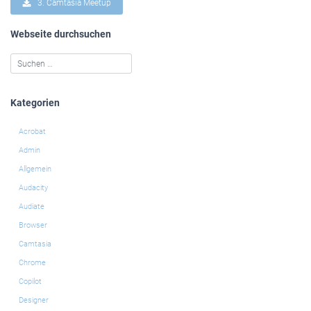
3. Camtasia Meetup
Webseite durchsuchen
Kategorien
Acrobat
Admin
Allgemein
Audacity
Audiate
Browser
Camtasia
Chrome
Copilot
Designer