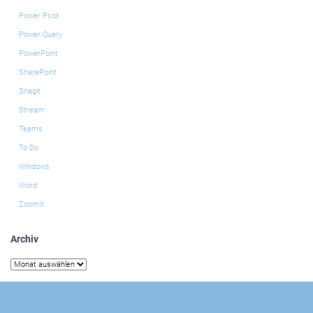
Power Pivot
Power Query
PowerPoint
SharePoint
Snagit
Stream
Teams
To Do
Windows
Word
ZoomIt
Archiv
Archiv