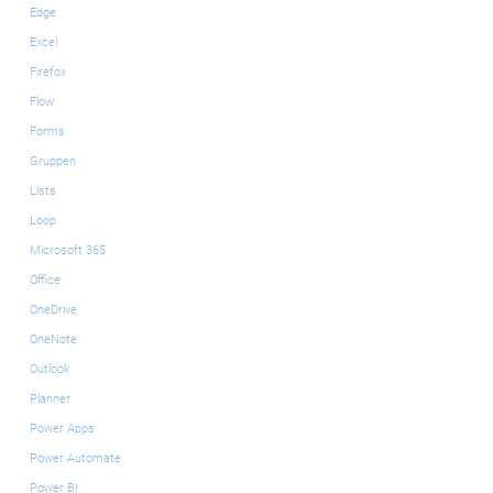
Edge
Excel
Firefox
Flow
Forms
Gruppen
Lists
Loop
Microsoft 365
Office
OneDrive
OneNote
Outlook
Planner
Power Apps
Power Automate
Power BI