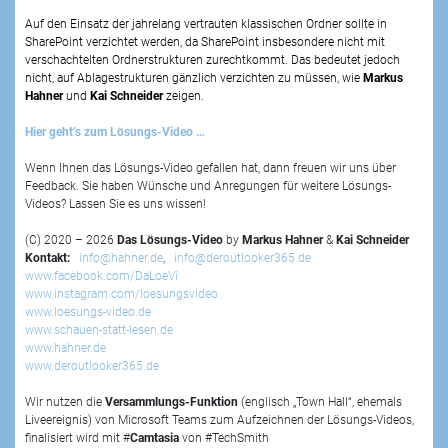
Auf den Einsatz der jahrelang vertrauten klassischen Ordner sollte in
SharePoint verzichtet werden, da SharePoint insbesondere nicht mit
verschachtelten Ordnerstrukturen zurechtkommt. Das bedeutet jedoch
nicht, auf Ablagestrukturen gänzlich verzichten zu müssen, wie
Markus
Hahner
und
Kai Schneider
zeigen.
Hier geht’s zum Lösungs-Video …
Wenn Ihnen das Lösungs-Video gefallen hat, dann freuen wir uns über
Feedback. Sie haben Wünsche und Anregungen für weitere Lösungs-
Videos? Lassen Sie es uns wissen!
(C) 2020 – 2026
Das Lösungs-Video
by
Markus Hahner
&
Kai Schneider
Kontakt:
info@hahner.de
,
info@deroutlooker365.de
www.facebook.com/DaLoeVi
www.instagram.com/loesungsvideo
www.loesungs-video.de
www.schauen-statt-lesen.de
www.hahner.de
www.deroutlooker365.de
Wir nutzen die
Versammlungs-Funktion
(englisch „Town Hall“, ehemals
Liveereignis) von Microsoft Teams zum Aufzeichnen der Lösungs-Videos,
finalisiert wird mit #
Camtasia
von #TechSmith