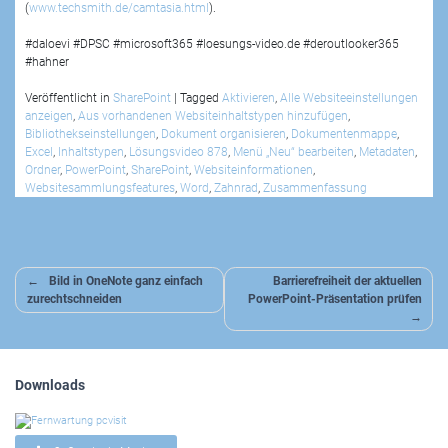
(
www.techsmith.de/camtasia.html
).
#daloevi #DPSC #microsoft365 #loesungs-video.de #deroutlooker365
#hahner
Veröffentlicht in
SharePoint
|
Tagged
Aktivieren
,
Alle Websiteeinstellungen
anzeigen
,
Aus vorhandenen Websiteinhaltstypen hinzufügen
,
Bibliothekseinstellungen
,
Dokument organisieren
,
Dokumentenmappe
,
Excel
,
Inhaltstypen
,
Lösungsvideo 878
,
Menü „Neu“ bearbeiten
,
Metadaten
,
Ordner
,
PowerPoint
,
SharePoint
,
Websiteinformationen
,
Websitesammlungsfeatures
,
Word
,
Zahnrad
,
Zusammenfassung
Beitragsnavigation
Bild in OneNote ganz einfach
Barrierefreiheit der aktuellen
zurechtschneiden
PowerPoint-Präsentation prüfen
Downloads