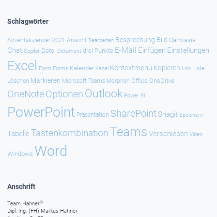
Schlagwörter
Besprechung
Bild
Camtasia
Adventskalender 2021
Ansicht
Bearbeiten
E-Mail
Chat
Einfügen
Einstellungen
Datei
drei Punkte
Copilot
Dokument
Excel
Kontextmenü
Kopieren
Kalender
Forms
Kanal
Link
Liste
Form
Markieren
Office
OneDrive
Löschen
Microsoft Teams
Morphen
Outlook
Optionen
OneNote
Power BI
PowerPoint
SharePoint
Snagit
Präsentation
Speichern
Teams
Tastenkombination
Tabelle
Verschieben
Video
Word
Windows
Anschrift
®
Team Hahner
Dipl.-Ing. (FH) Markus Hahner