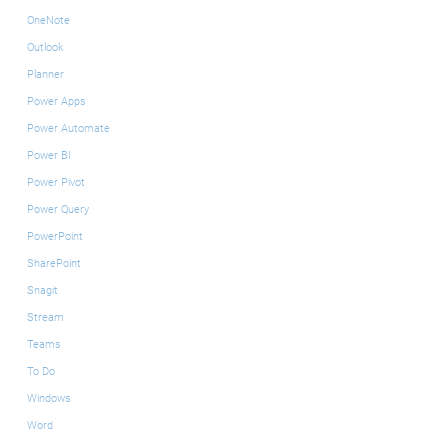
OneNote
Outlook
Planner
Power Apps
Power Automate
Power BI
Power Pivot
Power Query
PowerPoint
SharePoint
Snagit
Stream
Teams
To Do
Windows
Word