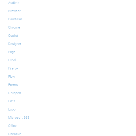
Audiate
Browser
Camtasia
Chrome
Copilot
Designer
Edge
Excel
Firefox
Flow
Forms
Gruppen
Lists
Loop
Microsoft 365
Office
OneDrive