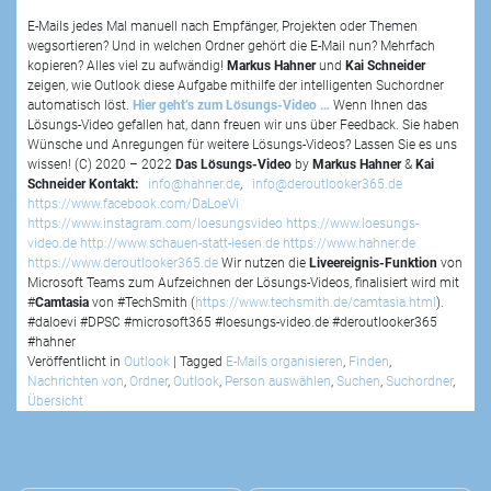
E-Mails jedes Mal manuell nach Empfänger, Projekten oder Themen
wegsortieren? Und in welchen Ordner gehört die E-Mail nun? Mehrfach
kopieren? Alles viel zu aufwändig!
Markus Hahner
und
Kai Schneider
zeigen, wie Outlook diese Aufgabe mithilfe der intelligenten Suchordner
automatisch löst.
Hier geht’s zum Lösungs-Video …
Wenn Ihnen das
Lösungs-Video gefallen hat, dann freuen wir uns über Feedback. Sie haben
Wünsche und Anregungen für weitere Lösungs-Videos? Lassen Sie es uns
wissen! (C) 2020 – 2022
Das Lösungs-Video
by
Markus Hahner
&
Kai
Schneider
Kontakt:
info@hahner.de
,
info@deroutlooker365.de
https://www.facebook.com/DaLoeVi
https://www.instagram.com/loesungsvideo
https://www.loesungs-
video.de
http://www.schauen-statt-lesen.de
https://www.hahner.de
https://www.deroutlooker365.de
Wir nutzen die
Liveereignis-Funktion
von
Microsoft Teams zum Aufzeichnen der Lösungs-Videos, finalisiert wird mit
#
Camtasia
von #TechSmith (
https://www.techsmith.de/camtasia.html
).
#daloevi #DPSC #microsoft365 #loesungs-video.de #deroutlooker365
#hahner
Veröffentlicht in
Outlook
|
Tagged
E-Mails organisieren
,
Finden
,
Nachrichten von
,
Ordner
,
Outlook
,
Person auswählen
,
Suchen
,
Suchordner
,
Übersicht