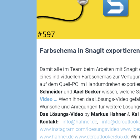
Farbschema in Snagit exportieren
Damit alle im Team beim Arbeiten mit Snagit
eines individuellen Farbschemas zur Verfügu
auf dem Quell-PC im Handumdrehen exportier
Schneider
und
Axel Becker
wissen, welche Sc
Video …
Wenn Ihnen das Lösungs-Video gefall
Wünsche und Anregungen für weitere Lösungs
Das Lösungs-Video
by
Markus Hahner
&
Kai
Kontakt:
info@hahner.de
,
info@deroutlook
www.instagram.com/loesungsvideo
www.loe
www.hahner.de
www.deroutlooker365.de
Wir 