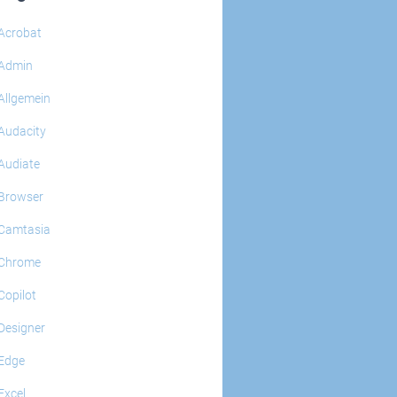
Acrobat
Admin
Allgemein
Audacity
Audiate
Browser
Camtasia
Chrome
Copilot
Designer
Edge
Excel