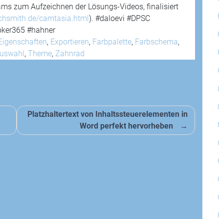
eams zum Aufzeichnen der Lösungs-Videos, finalisiert
hsmith.de/camtasia.html
). #daloevi #DPSC
oker365 #hahner
Eigenschaften
,
Exportieren
,
Farbpalette
,
Farbschema
,
auswahl
,
Theme
,
Zahnrad
Platzhaltertext von Inhaltssteuerelementen in
Word perfekt hervorheben