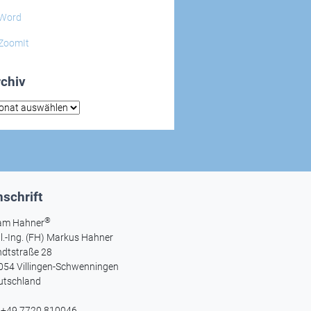
Word
ZoomIt
chiv
hiv
schrift
®
am Hahner
l.-Ing. (FH) Markus Hahner
ndtstraße 28
054 Villingen-Schwenningen
utschland
l +49 7720 810046