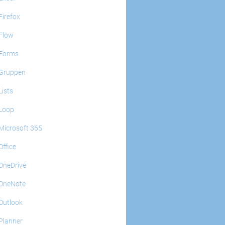
Firefox
Flow
Forms
Gruppen
Lists
Loop
Microsoft 365
Office
OneDrive
OneNote
Outlook
Planner