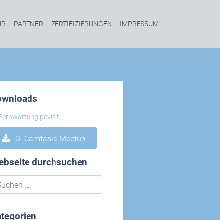
UR
PARTNER
ZERTIFIZIERUNGEN
IMPRESSUM
ownloads
3. Camtasia Meetup
ebseite durchsuchen
tegorien