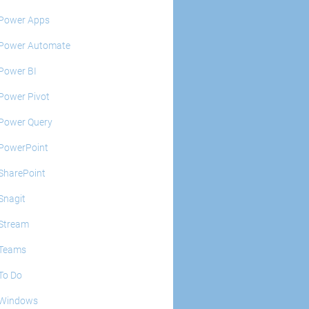
Power Apps
Power Automate
Power BI
Power Pivot
Power Query
PowerPoint
SharePoint
Snagit
Stream
Teams
To Do
Windows