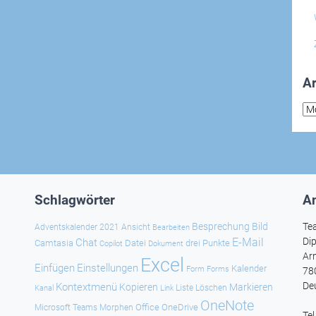
Ar
Arc
Schlagwörter
An
Besprechung
Bild
Te
Adventskalender 2021
Ansicht
Bearbeiten
E-Mail
Dip
Chat
Camtasia
Datei
drei Punkte
Copilot
Dokument
Ar
Excel
Einfügen
Einstellungen
Kalender
Forms
Form
78
De
Kontextmenü
Kopieren
Markieren
Kanal
Link
Liste
Löschen
OneNote
Office
OneDrive
Microsoft Teams
Morphen
Te