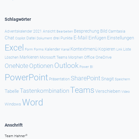
Schlagwörter
Besprechung
Bild
Camtasia
Adventskalender 2021
Ansicht
Bearbeiten
E-Mail
Chat
Einfügen
Einstellungen
Datei
drei Punkte
Copilot
Dokument
Excel
Kontextmenü
Kopieren
Kalender
Forms
Kanal
Link
Liste
Form
Markieren
Office
OneDrive
Löschen
Microsoft Teams
Morphen
Outlook
Optionen
OneNote
Power BI
PowerPoint
SharePoint
Snagit
Präsentation
Speichern
Teams
Tastenkombination
Tabelle
Verschieben
Video
Word
Windows
Anschrift
®
Team Hahner