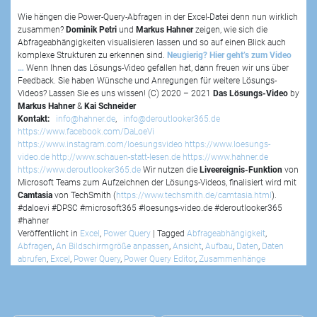
Wie hängen die Power-Query-Abfragen in der Excel-Datei denn nun wirklich
zusammen?
Dominik Petri
und
Markus Hahner
zeigen, wie sich die
Abfrageabhängigkeiten visualisieren lassen und so auf einen Blick auch
komplexe Strukturen zu erkennen sind.
Neugierig? Hier geht’s zum Video
…
Wenn Ihnen das Lösungs-Video gefallen hat, dann freuen wir uns über
Feedback. Sie haben Wünsche und Anregungen für weitere Lösungs-
Videos? Lassen Sie es uns wissen! (C) 2020 – 2021
Das Lösungs-Video
by
Markus Hahner
&
Kai Schneider
Kontakt:
info@hahner.de
,
info@deroutlooker365.de
https://www.facebook.com/DaLoeVi
https://www.instagram.com/loesungsvideo
https://www.loesungs-
video.de
http://www.schauen-statt-lesen.de
https://www.hahner.de
https://www.deroutlooker365.de
Wir nutzen die
Liveereignis-Funktion
von
Microsoft Teams zum Aufzeichnen der Lösungs-Videos, finalisiert wird mit
Camtasia
von TechSmith (
https://www.techsmith.de/camtasia.html
).
#daloevi #DPSC #microsoft365 #loesungs-video.de #deroutlooker365
#hahner
Veröffentlicht in
Excel
,
Power Query
|
Tagged
Abfrageabhängigkeit
,
Abfragen
,
An Bildschirmgröße anpassen
,
Ansicht
,
Aufbau
,
Daten
,
Daten
abrufen
,
Excel
,
Power Query
,
Power Query Editor
,
Zusammenhänge