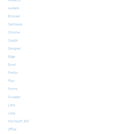
Audacity
Audiate
Browser
Camtasia
Chrome
Copilot
Designer
Edge
Excel
Firefox
Flow
Forms
Gruppen
Lists
Loop
Microsoft 365
Office