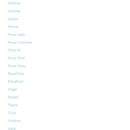
OneDrive
OneNote
Outlook
Planner
Power Apps
Power Automate
Power BI
Power Pivot
Power Query
PowerPoint
SharePoint
Snagit
Stream
Teams
To Do
Windows
Word