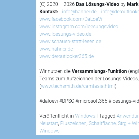
(C) 2020 – 2026
Das Lösungs-Video
by
Mark
Kontakt:
info@hahner.de
,
info@deroutlook
www.facebook.com/DaLoeVi
www.instagram.com/loesungsvideo
www.loesungs-video.de
www.schauen-statt-lesen.de
www.hahner.de
www.deroutlooker365.de
Wir nutzen die
Versammlungs-Funktion
(engl
Teams zum Aufzeichnen der Lösungs-Videos, fi
(
www.techsmith.de/camtasia.html
).
#daloevi #DPSC #microsoft365 #loesungs-vid
Veröffentlicht in
Windows
|
Tagged
Anwendu
Neustart
,
Pluszeichen
,
Schaltfläche
,
Strg + Wi
Windows