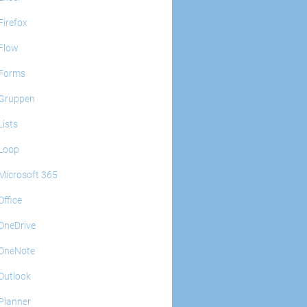
Firefox
Flow
Forms
Gruppen
Lists
Loop
Microsoft 365
Office
OneDrive
OneNote
Outlook
Planner