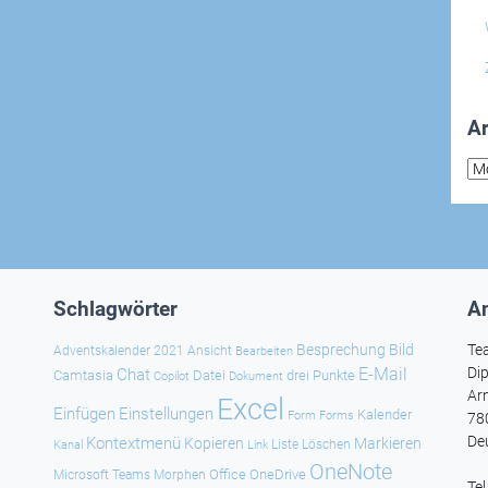
Ar
Arc
Schlagwörter
An
Besprechung
Bild
Te
Adventskalender 2021
Ansicht
Bearbeiten
E-Mail
Dip
Chat
Camtasia
Datei
drei Punkte
Copilot
Dokument
Ar
Excel
Einfügen
Einstellungen
Kalender
Forms
Form
78
De
Kontextmenü
Kopieren
Markieren
Kanal
Link
Liste
Löschen
OneNote
Office
OneDrive
Microsoft Teams
Morphen
Te