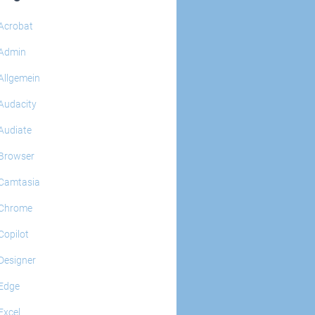
Acrobat
Admin
Allgemein
Audacity
Audiate
Browser
Camtasia
Chrome
Copilot
Designer
Edge
Excel