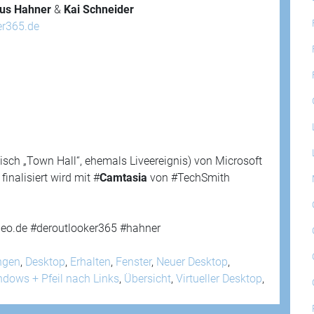
us Hahner
&
Kai Schneider
er365.de
isch „Town Hall“, ehemals Liveereignis) von Microsoft
nalisiert wird mit #
Camtasia
von #TechSmith
eo.de #deroutlooker365 #hahner
ngen
,
Desktop
,
Erhalten
,
Fenster
,
Neuer Desktop
,
ndows + Pfeil nach Links
,
Übersicht
,
Virtueller Desktop
,