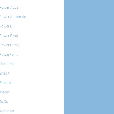
Power Apps
Power Automate
Power BI
Power Pivot
Power Query
PowerPoint
SharePoint
Snagit
Stream
Teams
To Do
Windows