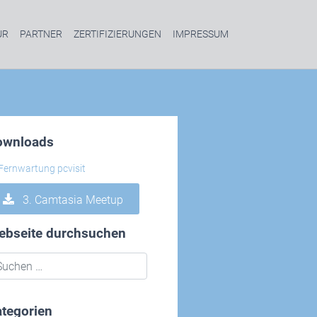
UR
PARTNER
ZERTIFIZIERUNGEN
IMPRESSUM
ownloads
3. Camtasia Meetup
ebseite durchsuchen
tegorien