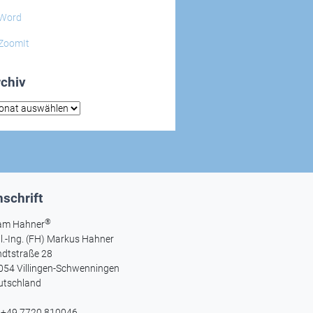
Word
ZoomIt
chiv
hiv
schrift
®
am Hahner
l.-Ing. (FH) Markus Hahner
ndtstraße 28
054 Villingen-Schwenningen
utschland
l +49 7720 810046