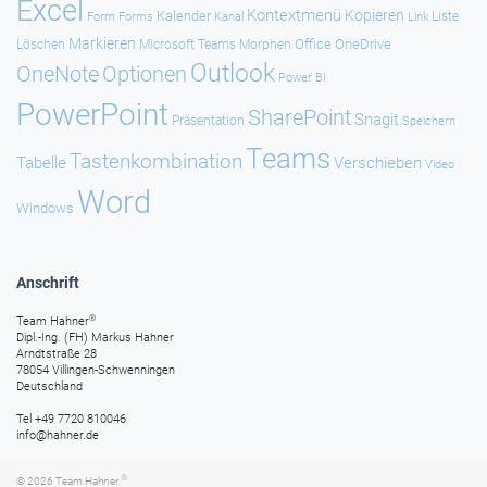
Excel
Kontextmenü
Kopieren
Kalender
Forms
Kanal
Link
Liste
Form
Markieren
Office
OneDrive
Löschen
Microsoft Teams
Morphen
Outlook
Optionen
OneNote
Power BI
PowerPoint
SharePoint
Snagit
Präsentation
Speichern
Teams
Tastenkombination
Tabelle
Verschieben
Video
Word
Windows
Anschrift
®
Team Hahner
Dipl.-Ing. (FH) Markus Hahner
Arndtstraße 28
78054 Villingen-Schwenningen
Deutschland
Tel +49 7720 810046
info@hahner.de
®
© 2026
Team Hahner