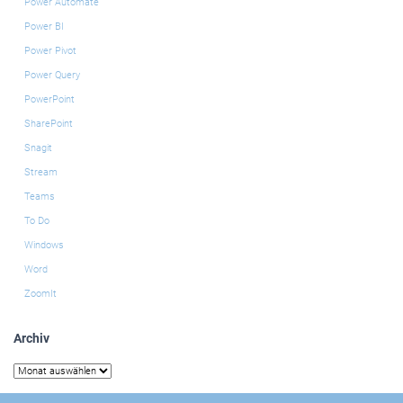
Power Automate
Power BI
Power Pivot
Power Query
PowerPoint
SharePoint
Snagit
Stream
Teams
To Do
Windows
Word
ZoomIt
Archiv
Archiv