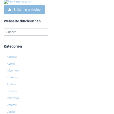
3. Camtasia Meetup
Webseite durchsuchen
Kategorien
Acrobat
Admin
Allgemein
Audacity
Audiate
Browser
Camtasia
Chrome
Copilot