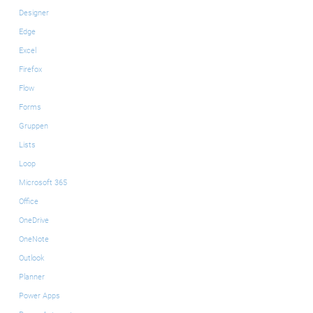
Designer
Edge
Excel
Firefox
Flow
Forms
Gruppen
Lists
Loop
Microsoft 365
Office
OneDrive
OneNote
Outlook
Planner
Power Apps