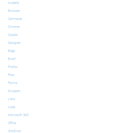
Audiate
Browser
Camtasia
Chrome
Copilot
Designer
Edge
Excel
Firefox
Flow
Forms
Gruppen
Lists
Loop
Microsoft 365
Office
OneDrive