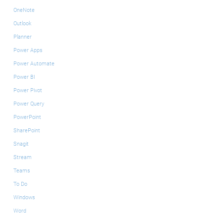
OneNote
Outlook
Planner
Power Apps
Power Automate
Power BI
Power Pivot
Power Query
PowerPoint
SharePoint
Snagit
Stream
Teams
To Do
Windows
Word