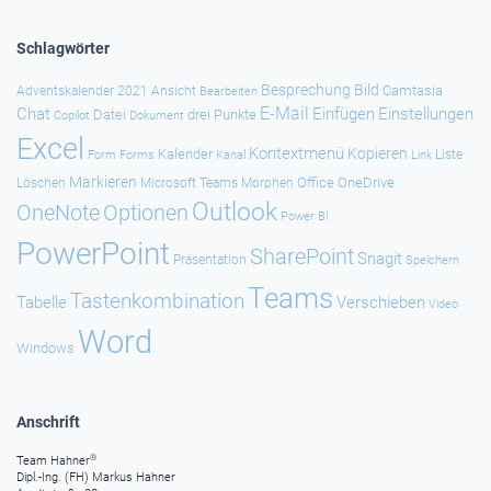
Schlagwörter
Besprechung
Bild
Camtasia
Adventskalender 2021
Ansicht
Bearbeiten
E-Mail
Chat
Einfügen
Einstellungen
Datei
drei Punkte
Copilot
Dokument
Excel
Kontextmenü
Kopieren
Kalender
Forms
Kanal
Link
Liste
Form
Markieren
Office
OneDrive
Löschen
Microsoft Teams
Morphen
Outlook
Optionen
OneNote
Power BI
PowerPoint
SharePoint
Snagit
Präsentation
Speichern
Teams
Tastenkombination
Tabelle
Verschieben
Video
Word
Windows
Anschrift
®
Team Hahner
Dipl.-Ing. (FH) Markus Hahner