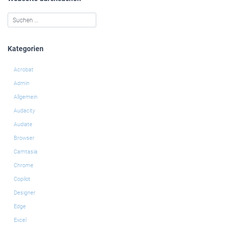
Kategorien
Acrobat
Admin
Allgemein
Audacity
Audiate
Browser
Camtasia
Chrome
Copilot
Designer
Edge
Excel