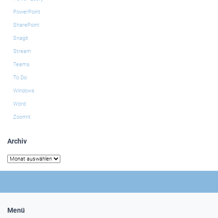
PowerPoint
SharePoint
Snagit
Stream
Teams
To Do
Windows
Word
ZoomIt
Archiv
Archiv
Menü