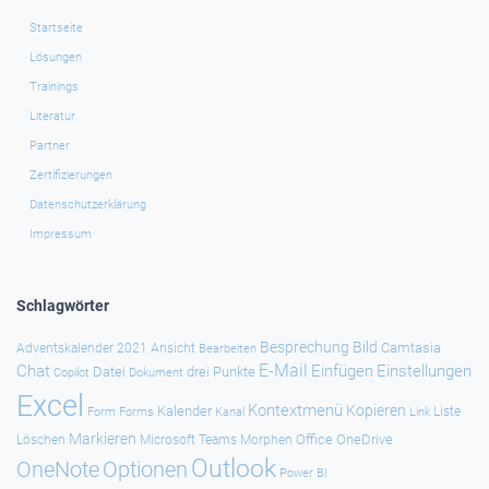
Startseite
Lösungen
Trainings
Literatur
Partner
Zertifizierungen
Datenschutzerklärung
Impressum
Schlagwörter
Besprechung
Bild
Camtasia
Adventskalender 2021
Ansicht
Bearbeiten
E-Mail
Chat
Einfügen
Einstellungen
Datei
drei Punkte
Copilot
Dokument
Excel
Kontextmenü
Kopieren
Kalender
Forms
Kanal
Link
Liste
Form
Markieren
Office
OneDrive
Löschen
Microsoft Teams
Morphen
Outlook
Optionen
OneNote
Power BI