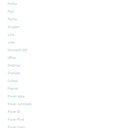
Firefox
Flow
Forms
Gruppen
Lists
Loop
Microsoft 365
Office
OneDrive
OneNote
Outlook
Planner
Power Apps
Power Automate
Power BI
Power Pivot
Power Query