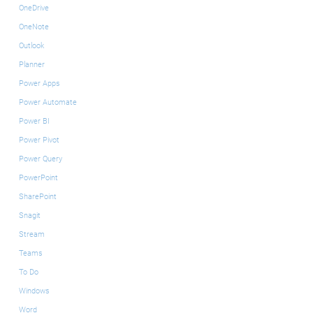
OneDrive
OneNote
Outlook
Planner
Power Apps
Power Automate
Power BI
Power Pivot
Power Query
PowerPoint
SharePoint
Snagit
Stream
Teams
To Do
Windows
Word