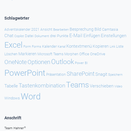
Schlagwörter
Besprechung
Bild
Camtasia
Adventskalender 2021
Ansicht
Bearbeiten
E-Mail
Chat
Einfügen
Einstellungen
Datei
drei Punkte
Copilot
Dokument
Excel
Kontextmenü
Kopieren
Kalender
Forms
Kanal
Link
Liste
Form
Markieren
Office
OneDrive
Löschen
Microsoft Teams
Morphen
Outlook
Optionen
OneNote
Power BI
PowerPoint
SharePoint
Snagit
Präsentation
Speichern
Teams
Tastenkombination
Tabelle
Verschieben
Video
Word
Windows
Anschrift
®
Team Hahner