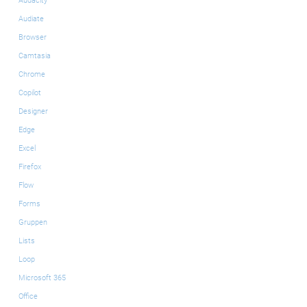
Audacity
Audiate
Browser
Camtasia
Chrome
Copilot
Designer
Edge
Excel
Firefox
Flow
Forms
Gruppen
Lists
Loop
Microsoft 365
Office