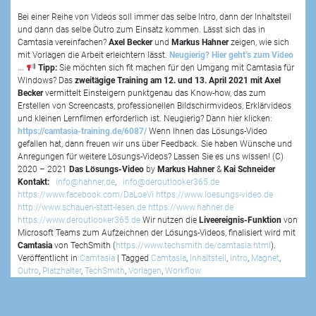
Bei einer Reihe von Videos soll immer das selbe Intro, dann der Inhaltsteil
und dann das selbe Outro zum Einsatz kommen. Lässt sich das in
Camtasia vereinfachen?
Axel Becker
und
Markus Hahner
zeigen, wie sich
mit Vorlagen die Arbeit erleichtern lässt.
Neugierig? Hier geht’s zum Video
…
Tipp:
Sie möchten sich fit machen für den Umgang mit Camtasia für
Windows? Das
zweitägige Training am 12. und 13. April 2021 mit Axel
Becker
vermittelt Einsteigern punktgenau das Know-how, das zum
Erstellen von Screencasts, professionellen Bildschirmvideos, Erklärvideos
und kleinen Lernfilmen erforderlich ist. Neugierig? Dann hier klicken:
https://camtasia-training.de/6087/
Wenn Ihnen das Lösungs-Video
gefallen hat, dann freuen wir uns über Feedback. Sie haben Wünsche und
Anregungen für weitere Lösungs-Videos? Lassen Sie es uns wissen! (C)
2020 – 2021
Das Lösungs-Video
by
Markus Hahner
&
Kai Schneider
Kontakt:
info@hahner.de
,
info@deroutlooker365.de
https://www.facebook.com/DaLoeVi
https://www.loesungs-video.de
http://www.schauen-statt-lesen.de
https://www.hahner.de
https://www.deroutlooker365.de
Wir nutzen die
Liveereignis-Funktion
von
Microsoft Teams zum Aufzeichnen der Lösungs-Videos, finalisiert wird mit
Camtasia
von TechSmith (
https://www.techsmith.de/camtasia.html
).
Veröffentlicht in
Camtasia
|
Tagged
Camtasia
,
Inhaltsteil
,
Intro
,
Magnet
,
Outro
,
Platzhalter
,
TechSmith
,
Vorlagen
,
Workflow