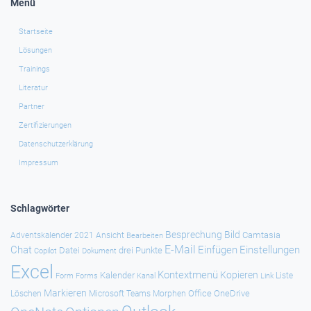
Menü
Startseite
Lösungen
Trainings
Literatur
Partner
Zertifizierungen
Datenschutzerklärung
Impressum
Schlagwörter
Besprechung
Bild
Camtasia
Adventskalender 2021
Ansicht
Bearbeiten
E-Mail
Chat
Einfügen
Einstellungen
Datei
drei Punkte
Copilot
Dokument
Excel
Kontextmenü
Kopieren
Kalender
Forms
Kanal
Link
Liste
Form
Markieren
Office
OneDrive
Löschen
Microsoft Teams
Morphen