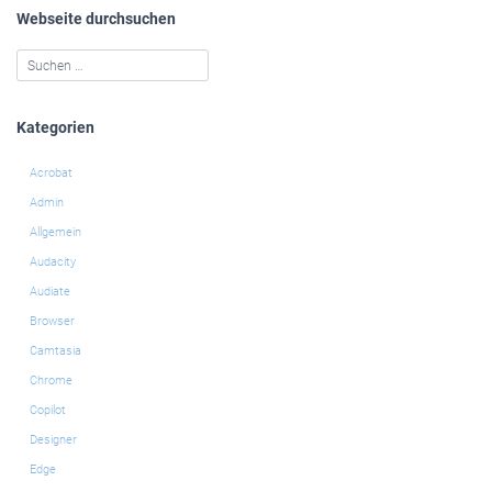
Webseite durchsuchen
Kategorien
Acrobat
Admin
Allgemein
Audacity
Audiate
Browser
Camtasia
Chrome
Copilot
Designer
Edge