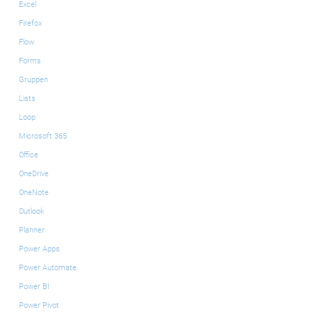
Excel
Firefox
Flow
Forms
Gruppen
Lists
Loop
Microsoft 365
Office
OneDrive
OneNote
Outlook
Planner
Power Apps
Power Automate
Power BI
Power Pivot