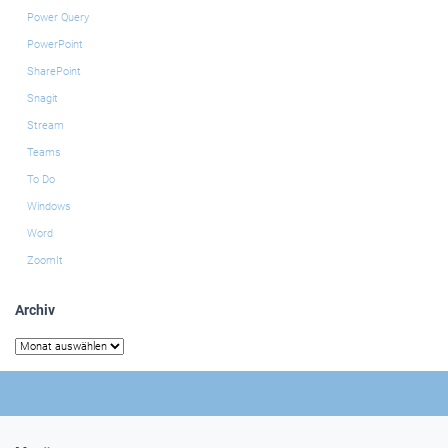
Power Query
PowerPoint
SharePoint
Snagit
Stream
Teams
To Do
Windows
Word
ZoomIt
Archiv
Archiv