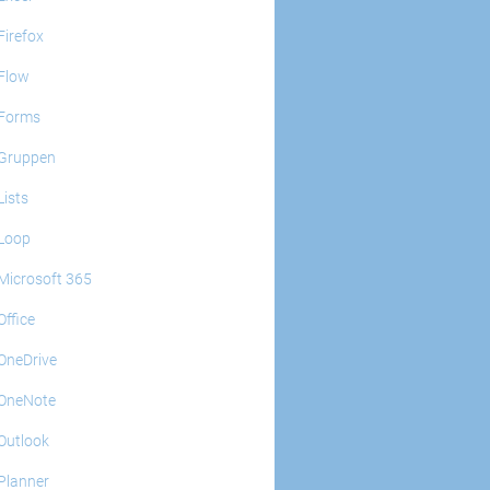
Firefox
Flow
Forms
Gruppen
Lists
Loop
Microsoft 365
Office
OneDrive
OneNote
Outlook
Planner