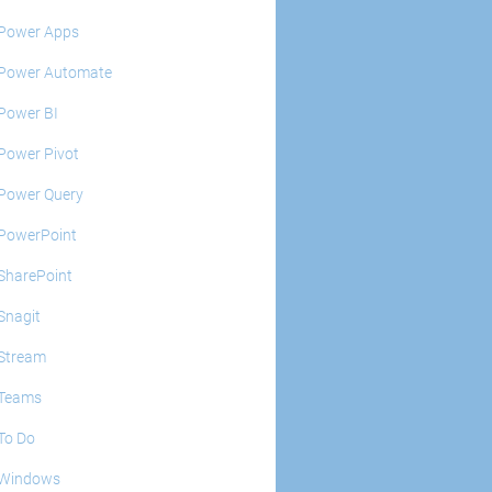
Power Apps
Power Automate
Power BI
Power Pivot
Power Query
PowerPoint
SharePoint
Snagit
Stream
Teams
To Do
Windows