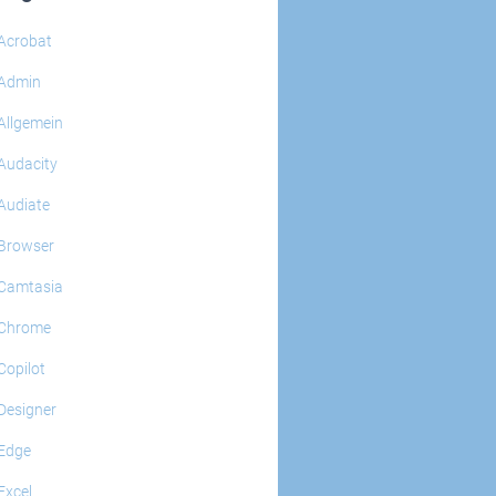
Acrobat
Admin
Allgemein
Audacity
Audiate
Browser
Camtasia
Chrome
Copilot
Designer
Edge
Excel