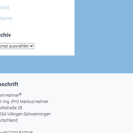
Word
ZoomIt
chiv
hiv
schrift
®
am Hahner
l.-Ing. (FH) Markus Hahner
ndtstraße 28
054 Villingen-Schwenningen
utschland
l +49 7720 810046