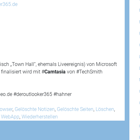
er365.de
isch „Town Hall“, ehemals Liveereignis) von Microsoft
nalisiert wird mit #
Camtasia
von #TechSmith
eo.de #deroutlooker365 #hahner
owser
,
Gelöschte Notizen
,
Gelöschte Seiten
,
Löschen
,
,
WebApp
,
Wiederherstellen