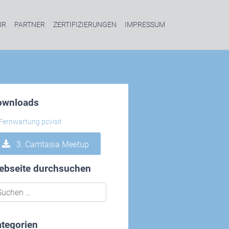
UR
PARTNER
ZERTIFIZIERUNGEN
IMPRESSUM
ownloads
3. Camtasia Meetup
ebseite durchsuchen
tegorien