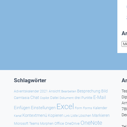
Ar
Arc
Schlagwörter
An
Besprechung
Bild
Te
Adventskalender 2021
Ansicht
Bearbeiten
E-Mail
Dip
Chat
Camtasia
Datei
drei Punkte
Copilot
Dokument
Ar
Excel
Einfügen
Einstellungen
Kalender
Forms
Form
78
De
Kontextmenü
Kopieren
Markieren
Kanal
Link
Liste
Löschen
OneNote
Office
OneDrive
Microsoft Teams
Morphen
Te