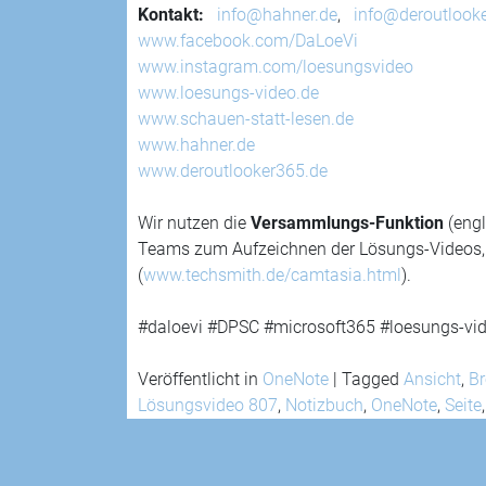
Kontakt:
info@hahner.de
,
info@deroutlook
www.facebook.com/DaLoeVi
www.instagram.com/loesungsvideo
www.loesungs-video.de
www.schauen-statt-lesen.de
www.hahner.de
www.deroutlooker365.de
Wir nutzen die
Versammlungs-Funktion
(engl
Teams zum Aufzeichnen der Lösungs-Videos, fi
(
www.techsmith.de/camtasia.html
).
#daloevi #DPSC #microsoft365 #loesungs-vid
Veröffentlicht in
OneNote
|
Tagged
Ansicht
,
Br
Lösungsvideo 807
,
Notizbuch
,
OneNote
,
Seite