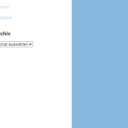
Word
ZoomIt
chiv
hiv