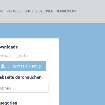
UR
PARTNER
ZERTIFIZIERUNGEN
IMPRESSUM
ownloads
3. Camtasia Meetup
ebseite durchsuchen
tegorien