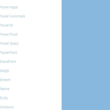
Power Apps
Power Automate
Power BI
Power Pivot
Power Query
PowerPoint
SharePoint
Snagit
Stream
Teams
To Do
Windows