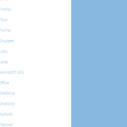
Firefox
Flow
Forms
Gruppen
Lists
Loop
Microsoft 365
Office
OneDrive
OneNote
Outlook
Planner