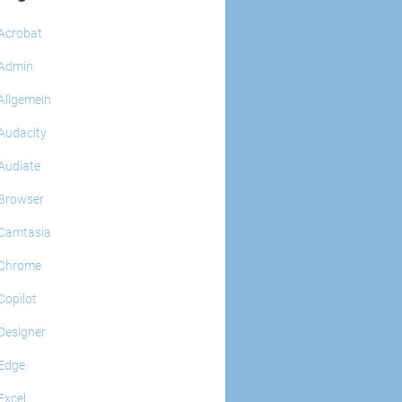
Acrobat
Admin
Allgemein
Audacity
Audiate
Browser
Camtasia
Chrome
Copilot
Designer
Edge
Excel