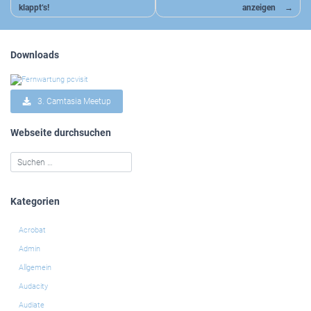
klappt‘s!
anzeigen
Downloads
3. Camtasia Meetup
Webseite durchsuchen
Kategorien
Acrobat
Admin
Allgemein
Audacity
Audiate