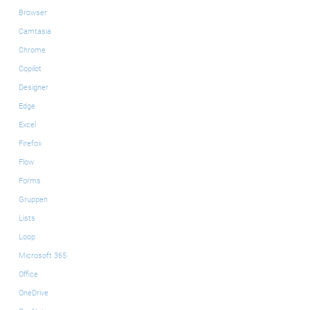
Browser
Camtasia
Chrome
Copilot
Designer
Edge
Excel
Firefox
Flow
Forms
Gruppen
Lists
Loop
Microsoft 365
Office
OneDrive