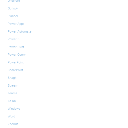
OneNote
Outlook
Planner
Power Apps
Power Automate
Power BI
Power Pivot
Power Query
PowerPoint
SharePoint
Snagit
Stream
Teams
To Do
Windows
Word
ZoomIt