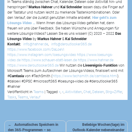
In Teams ständig zwischen Chat, Kalender, Dateien oder Aktivität hin- und
herspringen?
Markus Hahner
und
Kai Schneider
lassen dazu die Finger auf
der Tastatur und nutzen leicht zu merkende Tastenkombinationen. Oder
den Verlauf, der die zuletzt genutzten Inhalte anbietet.
Hier geht’s zum
Lösungs-Video …
Wenn Ihnen das Lösungs-Video gefallen hat, dann
freuen wir uns über Feedback. Sie haben Wünsche und Anregungen für
weitere Lösungs-Videos? Lassen Sie es uns wissen! (C) 2020 – 2022
Das
Lösungs-Video
by
Markus Hahner
&
Kai Schneider
Kontakt:
info@hahner.de
,
info@deroutlooker365.de
https://www.facebook.com/DaLoeVi
https://www.instagram.com/loesungsvideo
https://www.loesungs-
video.de
https://www.schauen-statt-lesen.de
https://www.hahner.de
https://www.deroutlooker365.de
Wir nutzen die
Liveereignis-Funktion
von
Microsoft Teams zum Aufzeichnen der Lösungs-Videos, finalisiert wird mit
#
Camtasia
von #TechSmith (
https://www.techsmith.de/camtasia.html
).
#daloevi #DPSC #microsoft365 #loesungs-video.de #deroutlooker365
#hahner
Veröffentlicht in
Teams
|
Tagged
>
,
<
,
Aktivitäten
,
Chat
,
Dateien
,
Strg+Ziffer
,
Tasks
,
Teams
,
Verlauf
Beitragsnavigation
Automatisches Speichern in
Beliebige Wochen(tage) im
den 365-Programmen – so
Outlook-Kalender nebeneinander