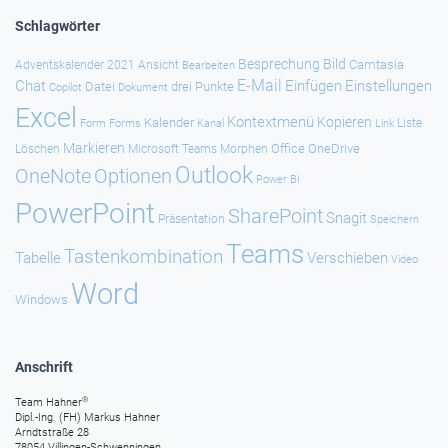
Schlagwörter
Besprechung
Bild
Camtasia
Adventskalender 2021
Ansicht
Bearbeiten
E-Mail
Chat
Einfügen
Einstellungen
Datei
drei Punkte
Copilot
Dokument
Excel
Kontextmenü
Kopieren
Kalender
Forms
Kanal
Link
Liste
Form
Markieren
Office
OneDrive
Löschen
Microsoft Teams
Morphen
Outlook
Optionen
OneNote
Power BI
PowerPoint
SharePoint
Snagit
Präsentation
Speichern
Teams
Tastenkombination
Tabelle
Verschieben
Video
Word
Windows
Anschrift
®
Team Hahner
Dipl.-Ing. (FH) Markus Hahner
Arndtstraße 28
78054 Villingen-Schwenningen