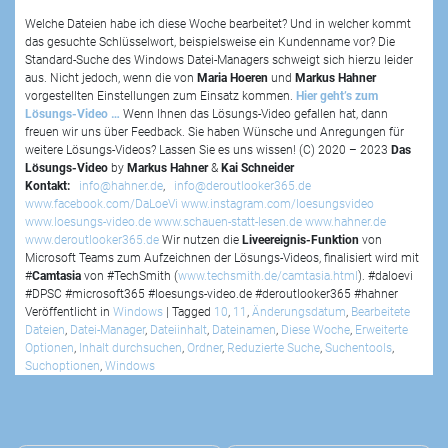
Welche Dateien habe ich diese Woche bearbeitet? Und in welcher kommt
das gesuchte Schlüsselwort, beispielsweise ein Kundenname vor? Die
Standard-Suche des Windows Datei-Managers schweigt sich hierzu leider
aus. Nicht jedoch, wenn die von
Maria Hoeren
und
Markus Hahner
vorgestellten Einstellungen zum Einsatz kommen.
Hier geht’s zum
Lösungs-Video …
Wenn Ihnen das Lösungs-Video gefallen hat, dann
freuen wir uns über Feedback. Sie haben Wünsche und Anregungen für
weitere Lösungs-Videos? Lassen Sie es uns wissen! (C) 2020 – 2023
Das
Lösungs-Video
by
Markus Hahner
&
Kai Schneider
Kontakt:
info@hahner.de
,
info@deroutlooker365.de
www.facebook.com/DaLoeVi
www.instagram.com/loesungsvideo
www.loesungs-video.de
www.schauen-statt-lesen.de
www.hahner.de
www.deroutlooker365.de
Wir nutzen die
Liveereignis-Funktion
von
Microsoft Teams zum Aufzeichnen der Lösungs-Videos, finalisiert wird mit
#
Camtasia
von #TechSmith (
www.techsmith.de/camtasia.html
). #daloevi
#DPSC #microsoft365 #loesungs-video.de #deroutlooker365 #hahner
Veröffentlicht in
Windows
|
Tagged
10
,
11
,
Änderungsdatum
,
Bearbeitete
Dateien
,
Datei-Manager
,
Dateiinhalt
,
Dateinamen
,
Diese Woche
,
Erweiterte
Optionen
,
Inhalt durchsuchen
,
Ordner
,
Reduzierte Suche
,
Suchentools
,
Suchoptionen
,
Windows