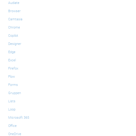
Audiate
Browser
Camtasia
Chrome
Copilot
Designer
Edge
Excel
Firefox
Flow
Forms
Gruppen
Lists
Loop
Microsoft 365
Office
OneDrive