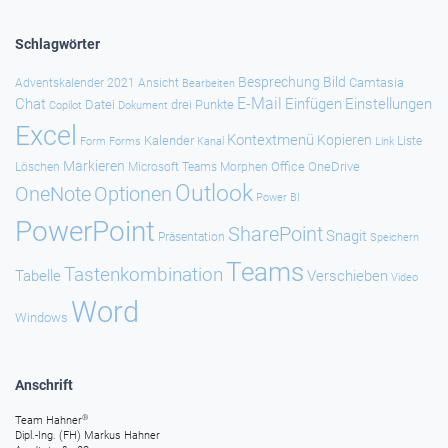
Schlagwörter
Besprechung
Bild
Camtasia
Adventskalender 2021
Ansicht
Bearbeiten
E-Mail
Chat
Einfügen
Einstellungen
Datei
drei Punkte
Copilot
Dokument
Excel
Kontextmenü
Kopieren
Kalender
Forms
Kanal
Link
Liste
Form
Markieren
Office
OneDrive
Löschen
Microsoft Teams
Morphen
Outlook
Optionen
OneNote
Power BI
PowerPoint
SharePoint
Snagit
Präsentation
Speichern
Teams
Tastenkombination
Tabelle
Verschieben
Video
Word
Windows
Anschrift
®
Team Hahner
Dipl.-Ing. (FH) Markus Hahner