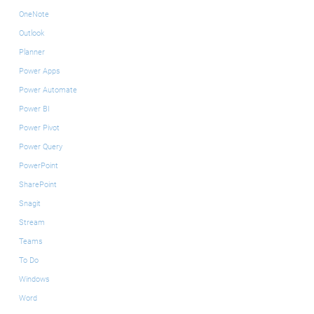
OneNote
Outlook
Planner
Power Apps
Power Automate
Power BI
Power Pivot
Power Query
PowerPoint
SharePoint
Snagit
Stream
Teams
To Do
Windows
Word