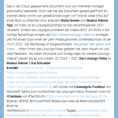
Das in der Cloud gespeicherte Dokument wird von mehreren Kollegen
gleichzeitig bearbeitet. Doch wer hat das Dokument gerade geöffnet? An
welcher Stelle nimmt wer gerade Änderungen vor? Wie all diese Infos auf
einen Blick zu erkennen sind, erläutern
Maria Hoeren
und
Markus Hahner
.
Tipp
: Im Video ist ein Lösungsbuchstabe für den Adventskalender 2021
versteckt. Einfach die Lösungsbuchstaben der Videos #231 bis #254 in die
richtige Reihenfolge bringen, auf
https://www.loesungs-video.de
eintragen
und mit etwas Glück einen der zehn Preise gewinnen. Einsendeschluss ist der
10.01.2022. Der Rechtsweg ist ausgeschlossen.
Neugierig? Hier geht’s zum
Video …
Wenn Ihnen das Lösungs-Video gefallen hat, dann freuen wir uns
über Feedback. Sie haben Wünsche und Anregungen für weitere Lösungs-
Videos? Lassen Sie es uns wissen! (C) 2020 – 2021
Das Lösungs-Video
by
Markus Hahner
&
Kai Schneider
Kontakt:
info@hahner.de
,
info@deroutlooker365.de
https://www.facebook.com/DaLoeVi
https://www.instagram.com/loesungsvideo
https://www.loesungs-
video.de
https://www.schauen-statt-lesen.de
https://www.hahner.de
https://www.deroutlooker365.de
Wir nutzen die
Liveereignis-Funktion
von
Microsoft Teams zum Aufzeichnen der Lösungs-Videos, finalisiert wird mit
#
Camtasia
von #TechSmith (
https://www.techsmith.de/camtasia.html
).
#daloevi #DPSC #microsoft365 #loesungs-video.de #deroutlooker365
#hahner
Veröffentlicht in
Excel
,
PowerPoint
,
Word
|
Tagged
Adventskalender 2021
,
Bearbeitende
,
Bearbeiter
,
Benutzerkürzel
,
Cloud-Speicher
,
Dokument
,