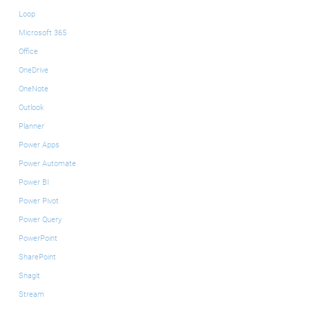
Loop
Microsoft 365
Office
OneDrive
OneNote
Outlook
Planner
Power Apps
Power Automate
Power BI
Power Pivot
Power Query
PowerPoint
SharePoint
Snagit
Stream