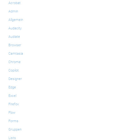
Acrobat
Admin
Allgemein
Audacity
Audiate
Browser
Camtasia
Chrome
Copilot
Designer
Edge
Excel
Firefox
Flow
Forms
Gruppen
Lists