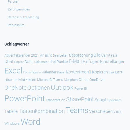
Partner
Zertifizierungen
Datenschutzerklärung
Impressum
Schlagwörter
Besprechung
Bild
Camtasia
Adventskalender 2021
Ansicht
Bearbeiten
E-Mail
Chat
Einfügen
Einstellungen
Datei
drei Punkte
Copilot
Dokument
Excel
Kontextmenü
Kopieren
Kalender
Forms
Kanal
Link
Liste
Form
Markieren
Office
OneDrive
Löschen
Microsoft Teams
Morphen
Outlook
Optionen
OneNote
Power BI
PowerPoint
SharePoint
Snagit
Präsentation
Speichern
Teams
Tastenkombination
Tabelle
Verschieben
Video
Word
Windows