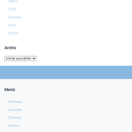
Teams
To Do
Windows
Word
ZoomIt
Archiv
Archiv
Menü
Startseite
Lösungen
Trainings
Literatur