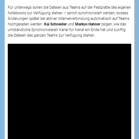
Für unterwegs sollen die Dateien aus Teams auf der Festplatte des eigenen
Notebooks zur Verfügung stehen – sprich synchronisiert werden, sodass
Änderungen später bei aktiver Internetverbindung automatisch auf Teams
hochgeladen werden.
Kai Schneider
und
Markus Hahner
zeigen, wie das
umständliche Synchronisieren Kanal für Kanal ein Ende hat und künftig
die Dateien des ganzen Teams zur Verfügung stehen.