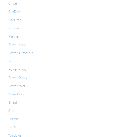
Office
OneDrive
OneNote
Outlook
Planner
Power Apps
Power Automate
Power BI
Power Pivot
Power Query
PowerPoint
SharePoint
Snagit
Stream
Teams
To Do
Windows