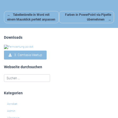
Beitragsnavigation
Tabellenbreite in Word mit
Farben in PowerPoint via Pipette
einem Mausklick perfekt anpassen
übernehmen
Downloads
3. Camtasia Meetup
Webseite durchsuchen
Kategorien
Acrobat
Admin