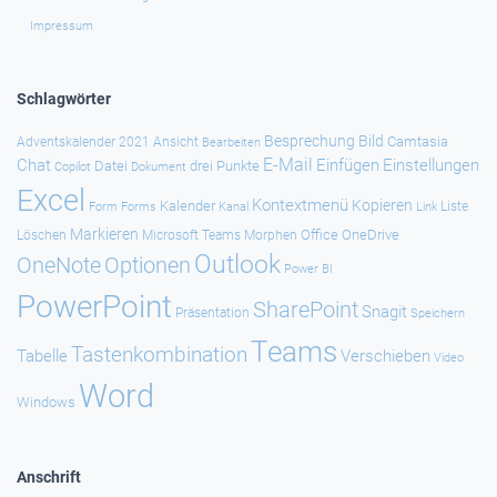
Impressum
Schlagwörter
Besprechung
Bild
Camtasia
Adventskalender 2021
Ansicht
Bearbeiten
E-Mail
Chat
Einfügen
Einstellungen
Datei
drei Punkte
Copilot
Dokument
Excel
Kontextmenü
Kopieren
Kalender
Forms
Kanal
Link
Liste
Form
Markieren
Office
OneDrive
Löschen
Microsoft Teams
Morphen
Outlook
Optionen
OneNote
Power BI
PowerPoint
SharePoint
Snagit
Präsentation
Speichern
Teams
Tastenkombination
Tabelle
Verschieben
Video
Word
Windows
Anschrift