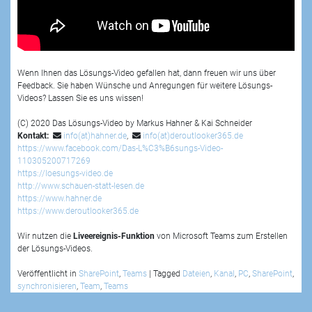
Wenn Ihnen das Lösungs-Video gefallen hat, dann freuen wir uns über
Feedback. Sie haben Wünsche und Anregungen für weitere Lösungs-
Videos? Lassen Sie es uns wissen!
(C) 2020 Das Lösungs-Video by Markus Hahner & Kai Schneider
Kontakt:
info(at)hahner.de
,
info(at)deroutlooker365.de
https://www.facebook.com/Das-L%C3%B6sungs-Video-
110305200717269
https://loesungs-video.de
http://www.schauen-statt-lesen.de
https://www.hahner.de
https://www.deroutlooker365.de
Wir nutzen die
Liveereignis-Funktion
von Microsoft Teams zum Erstellen
der Lösungs-Videos.
Veröffentlicht in
SharePoint
,
Teams
|
Tagged
Dateien
,
Kanal
,
PC
,
SharePoint
,
synchronisieren
,
Team
,
Teams