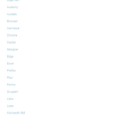
Allgemein
Audacity
Audiate
Browser
Camtasia
Chrome
Copilot
Designer
Edge
Excel
Firefox
Flow
Forms
Gruppen
Lists
Loop
Microsoft 365