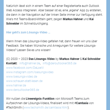
Natürlich lässt sich in einem Team auf einer Registerkarte auch Outlook
Web Access integrieren. Aber besser ist es, eine „eigene“ App zu erstellen,
die dann in der Navigation auf der linken Seite immer zur Verfügung steht.
Wie‘s mit Teams-Board-Mitteln geht, zeigen
Markus Hahner
und
Kai
Schneider
im Schnelldurchgang.
Hier geht’s zum Lösungs-Video …
Wenn Ihnen das Lösungs-Video gefallen hat, dann freuen wir uns über
Feedback. Sie haben Wünsche und Anregungen für weitere Lösungs-
Videos? Lassen Sie es uns wissen!
(C) 2020 – 2023
Das Lösungs-Video
by
Markus Hahner
&
Kai Schneider
Kontakt:
info@hahner.de
,
info@deroutlooker365.de
www.facebook.com/DaLoeVi
www.instagram.com/loesungsvideo
www.loesungs-video.de
www.schauen-statt-lesen.de
www.hahner.de
www.deroutlooker365.de
Wir nutzen die
Liveereignis-Funktion
von Microsoft Teams zum
Aufzeichnen der Lösungs-Videos, finalisiert wird mit #
Camtasia
von
#TechSmith (
www.techsmith.de/camtasia.html
).