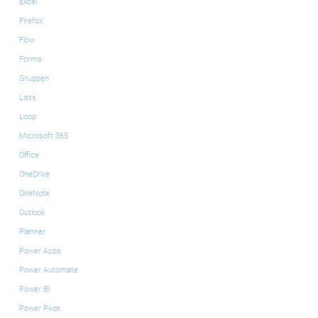
Excel
Firefox
Flow
Forms
Gruppen
Lists
Loop
Microsoft 365
Office
OneDrive
OneNote
Outlook
Planner
Power Apps
Power Automate
Power BI
Power Pivot