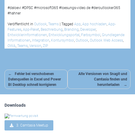
#daloevi #DPSC #microsoft365 #loesungs-video.de #deroutlooker365
#hahner
Veröffentlicht in
Outlook
,
Teams
|
Tagged
App
,
App hochladen
,
App-
Features
,
App-Paket
,
Beschreibung
,
Branding
,
Developer
,
Entwicklerinformationen
,
Entwicklungsportal
,
Farbsymbol
,
Grundlegende
Informationen
,
Integration
,
Kontursymbol
,
Outlook
,
Outlook Web Access
,
OWA
,
Teams
,
Version
,
ZIP
Beitragsnavigation
Fehler bei verschobenen
Alte Versionen von Snagit und
Datenquellen in Excel und Power
Camtasia finden und
BI Desktop schnell korrigieren
herunterladen
Downloads
3. Camtasia Meetup