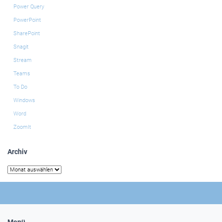
Power Query
PowerPoint
SharePoint
Snagit
Stream
Teams
To Do
Windows
Word
ZoomIt
Archiv
Archiv