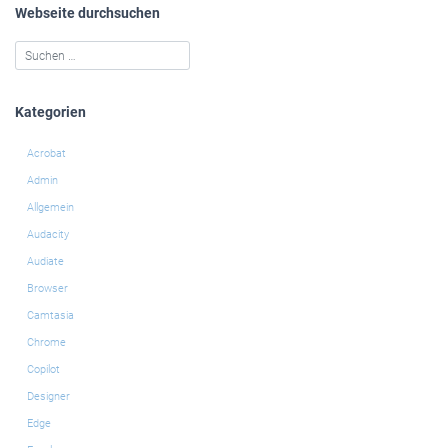
Webseite durchsuchen
Kategorien
Acrobat
Admin
Allgemein
Audacity
Audiate
Browser
Camtasia
Chrome
Copilot
Designer
Edge