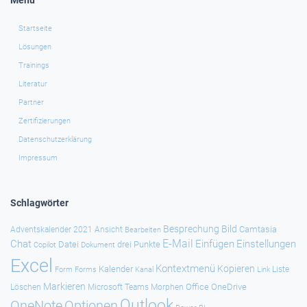
Menü
Startseite
Lösungen
Trainings
Literatur
Partner
Zertifizierungen
Datenschutzerklärung
Impressum
Schlagwörter
Besprechung
Bild
Camtasia
Adventskalender 2021
Ansicht
Bearbeiten
E-Mail
Chat
Einfügen
Einstellungen
Datei
drei Punkte
Copilot
Dokument
Excel
Kontextmenü
Kopieren
Kalender
Forms
Kanal
Link
Liste
Form
Markieren
Office
OneDrive
Löschen
Microsoft Teams
Morphen
Outlook
Optionen
OneNote