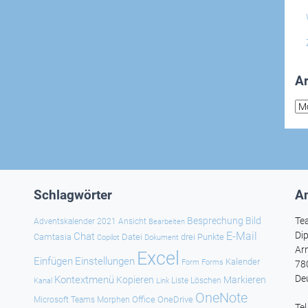
Ar
Arc
Schlagwörter
An
Besprechung
Bild
Te
Adventskalender 2021
Ansicht
Bearbeiten
E-Mail
Dip
Chat
Camtasia
Datei
drei Punkte
Copilot
Dokument
Ar
Excel
Einfügen
Einstellungen
Kalender
Forms
Form
78
De
Kontextmenü
Kopieren
Markieren
Kanal
Link
Liste
Löschen
OneNote
Office
OneDrive
Microsoft Teams
Morphen
Te