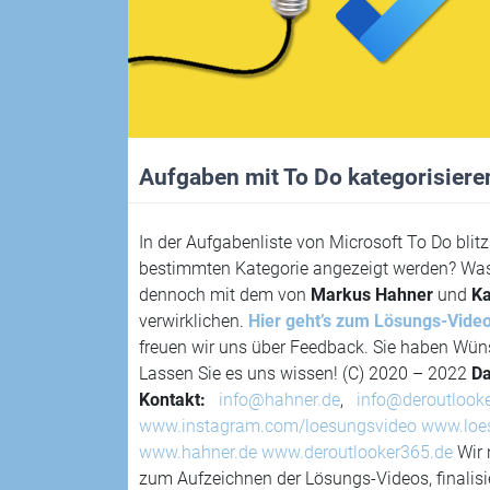
Aufgaben mit To Do kategorisieren 
In der Aufgabenliste von Microsoft To Do blitz
bestimmten Kategorie angezeigt werden? Was 
dennoch mit dem von
Markus Hahner
und
Ka
verwirklichen.
Hier geht’s zum Lösungs-Vide
freuen wir uns über Feedback. Sie haben Wü
Lassen Sie es uns wissen! (C) 2020 – 2022
Da
Kontakt:
info@hahner.de
,
info@deroutlook
www.instagram.com/loesungsvideo
www.loe
www.hahner.de
www.deroutlooker365.de
Wir 
zum Aufzeichnen der Lösungs-Videos, finalisie