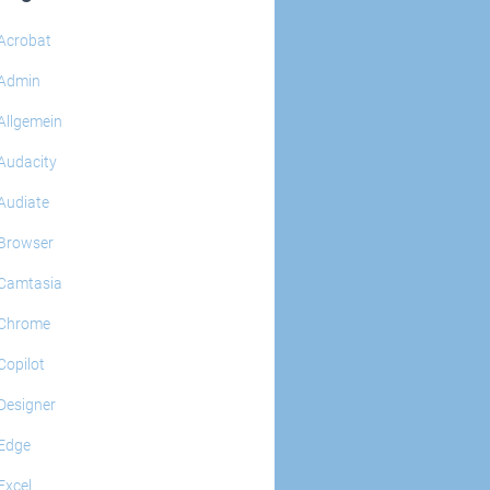
Acrobat
Admin
Allgemein
Audacity
Audiate
Browser
Camtasia
Chrome
Copilot
Designer
Edge
Excel