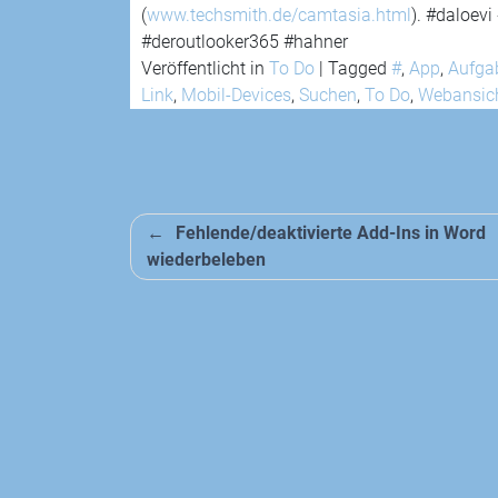
(
www.techsmith.de/camtasia.html
). #daloev
#deroutlooker365 #hahner
Veröffentlicht in
To Do
|
Tagged
#
,
App
,
Aufga
Link
,
Mobil-Devices
,
Suchen
,
To Do
,
Webansic
Beitragsnavigation
Fehlende/deaktivierte Add-Ins in Word
wiederbeleben