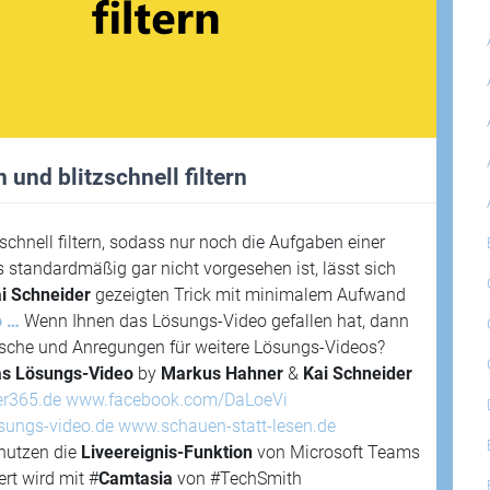
und blitzschnell filtern
schnell filtern, sodass nur noch die Aufgaben einer
standardmäßig gar nicht vorgesehen ist, lässt sich
i Schneider
gezeigten Trick mit minimalem Aufwand
o …
Wenn Ihnen das Lösungs-Video gefallen hat, dann
nsche und Anregungen für weitere Lösungs-Videos?
s Lösungs-Video
by
Markus Hahner
&
Kai Schneider
er365.de
www.facebook.com/DaLoeVi
sungs-video.de
www.schauen-statt-lesen.de
nutzen die
Liveereignis-Funktion
von Microsoft Teams
rt wird mit #
Camtasia
von #TechSmith