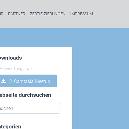
UR
PARTNER
ZERTIFIZIERUNGEN
IMPRESSUM
ownloads
3. Camtasia Meetup
ebseite durchsuchen
tegorien