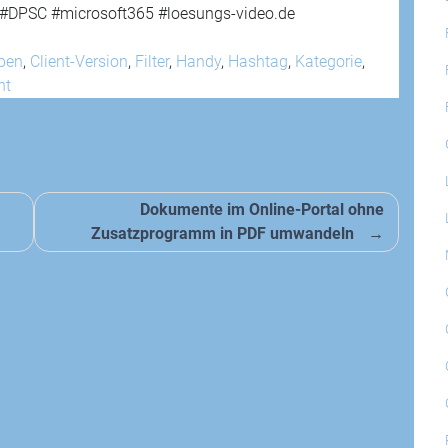
i #DPSC #microsoft365 #loesungs-video.de
ben
,
Client-Version
,
Filter
,
Handy
,
Hashtag
,
Kategorie
,
ht
Dokumente im Online-Portal ohne
Zusatzprogramm in PDF umwandeln