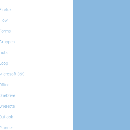
Firefox
Flow
Forms
Gruppen
Lists
Loop
Microsoft 365
Office
OneDrive
OneNote
Outlook
Planner