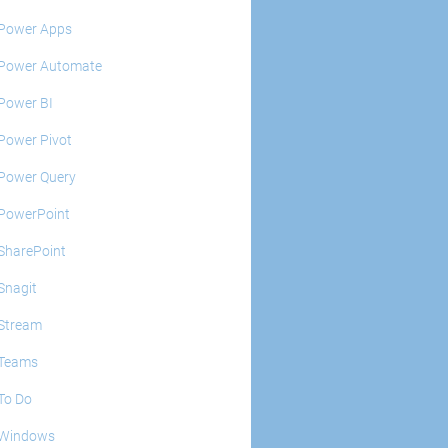
Power Apps
Power Automate
Power BI
Power Pivot
Power Query
PowerPoint
SharePoint
Snagit
Stream
Teams
To Do
Windows