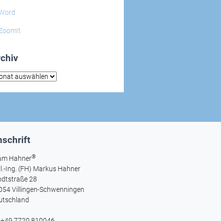
Word
ZoomIt
chiv
hiv
schrift
®
am Hahner
l.-Ing. (FH) Markus Hahner
ndtstraße 28
054 Villingen-Schwenningen
utschland
l +49 7720 810046