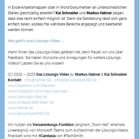
In Excel-Arbeitsmappen oder in Word-Dokumenten an unterschiedlichen
Stellen gleichzeitig arbeiten?
Kai Schneider
und
Markus Hahner
zeigen,
dass dies recht einfach möglich ist. Denn die Darstellung lässt sich ganz
einfach teilen, sodass frei wählbare Bereiche angezeigt und bearbeitet
werden können.
Hier geht’s zum Lösungs-Video …
Wenn Ihnen das Lösungs-Video gefallen hat, dann freuen wir uns über
Feedback. Sie haben Wünsche und Anregungen für weitere Lösungs-
Videos? Lassen Sie es uns wissen!
(C) 2020 – 2025
Das Lösungs-Video
by
Markus Hahner
&
Kai Schneider
Kontakt:
info@hahner.de
,
info@deroutlooker365.de
www.facebook.com/DaLoeVi
www.instagram.com/loesungsvideo
www.loesungs-video.de
www.schauen-statt-lesen.de
www.hahner.de
www.deroutlooker365.de
Wir nutzen die
Versammlungs-Funktion
(englisch „Town Hall“, ehemals
Liveereignis) von Microsoft Teams zum Aufzeichnen der Lösungs-Videos,
finalisiert wird mit #
Camtasia
von #TechSmith