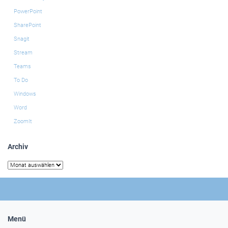
PowerPoint
SharePoint
Snagit
Stream
Teams
To Do
Windows
Word
ZoomIt
Archiv
Archiv
Menü