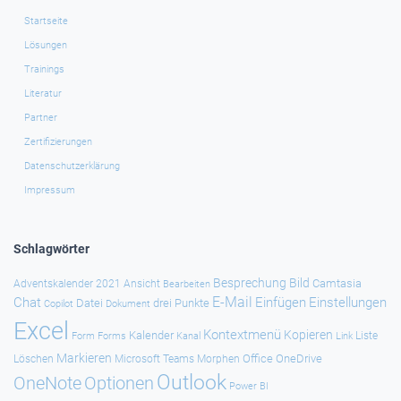
Startseite
Lösungen
Trainings
Literatur
Partner
Zertifizierungen
Datenschutzerklärung
Impressum
Schlagwörter
Besprechung
Bild
Camtasia
Adventskalender 2021
Ansicht
Bearbeiten
E-Mail
Chat
Einfügen
Einstellungen
Datei
drei Punkte
Copilot
Dokument
Excel
Kontextmenü
Kopieren
Kalender
Forms
Kanal
Link
Liste
Form
Markieren
Office
OneDrive
Löschen
Microsoft Teams
Morphen
Outlook
Optionen
OneNote
Power BI