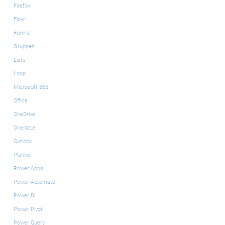
Firefox
Flow
Forms
Gruppen
Lists
Loop
Microsoft 365
Office
OneDrive
OneNote
Outlook
Planner
Power Apps
Power Automate
Power BI
Power Pivot
Power Query