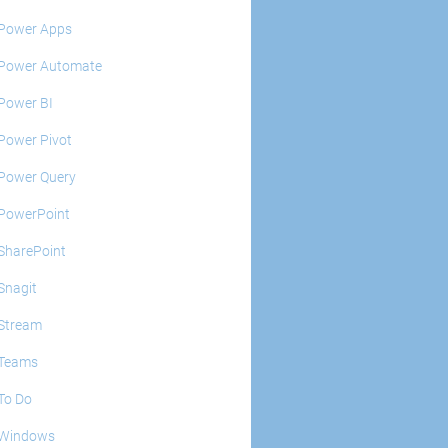
Power Apps
Power Automate
Power BI
Power Pivot
Power Query
PowerPoint
SharePoint
Snagit
Stream
Teams
To Do
Windows