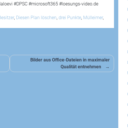
#daloevi #DPSC #microsoft365 #loesungs-video.de
Besitzer
,
Diesen Plan löschen
,
drei Punkte
,
Mülleimer
,
Bilder aus Office-Dateien in maximaler
Qualität entnehmen