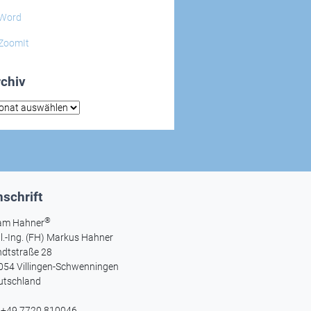
Word
ZoomIt
chiv
hiv
schrift
®
am Hahner
l.-Ing. (FH) Markus Hahner
ndtstraße 28
054 Villingen-Schwenningen
utschland
l +49 7720 810046