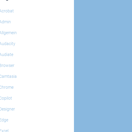
Acrobat
Admin
Allgemein
Audacity
Audiate
Browser
Camtasia
Chrome
Copilot
Designer
Edge
Excel