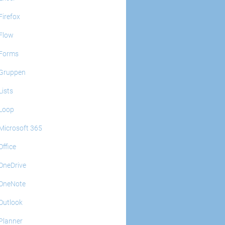
Firefox
Flow
Forms
Gruppen
Lists
Loop
Microsoft 365
Office
OneDrive
OneNote
Outlook
Planner