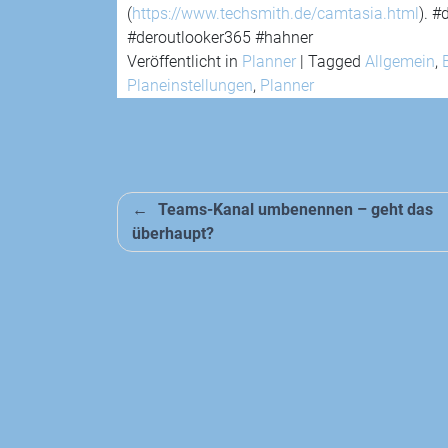
(
https://www.techsmith.de/camtasia.html
). 
#deroutlooker365 #hahner
Veröffentlicht in
Planner
|
Tagged
Allgemein
,
Planeinstellungen
,
Planner
Beitragsnavigation
Teams-Kanal umbenennen – geht das
überhaupt?