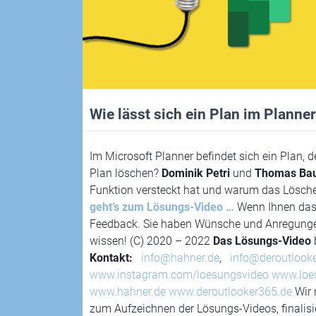
Wie lässt sich ein Plan im Planne
Im Microsoft Planner befindet sich ein Plan, d
Plan löschen?
Dominik Petri
und
Thomas Ba
Funktion versteckt hat und warum das Lösch
geht’s zum Lösungs-Video …
Wenn Ihnen das 
Feedback. Sie haben Wünsche und Anregungen
wissen! (C) 2020 – 2022
Das Lösungs-Video
Kontakt:
info@hahner.de
,
info@deroutlook
www.instagram.com/loesungsvideo
www.loe
www.hahner.de
www.deroutlooker365.de
Wir 
zum Aufzeichnen der Lösungs-Videos, finalisie