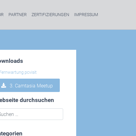
UR
PARTNER
ZERTIFIZIERUNGEN
IMPRESSUM
ownloads
3. Camtasia Meetup
ebseite durchsuchen
tegorien