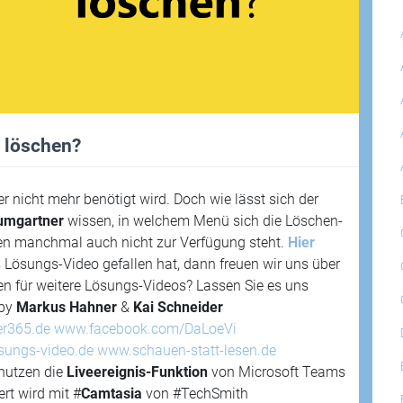
r löschen?
er nicht mehr benötigt wird. Doch wie lässt sich der
umgartner
wissen, in welchem Menü sich die Löschen-
en manchmal auch nicht zur Verfügung steht.
Hier
Lösungs-Video gefallen hat, dann freuen wir uns über
 für weitere Lösungs-Videos? Lassen Sie es uns
by
Markus Hahner
&
Kai Schneider
er365.de
www.facebook.com/DaLoeVi
sungs-video.de
www.schauen-statt-lesen.de
nutzen die
Liveereignis-Funktion
von Microsoft Teams
rt wird mit #
Camtasia
von #TechSmith