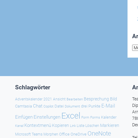
Ar
Arc
Schlagwörter
An
Besprechung
Bild
Te
Adventskalender 2021
Ansicht
Bearbeiten
E-Mail
Dip
Chat
Camtasia
Datei
drei Punkte
Copilot
Dokument
Ar
Excel
Einfügen
Einstellungen
Kalender
Forms
Form
78
De
Kontextmenü
Kopieren
Markieren
Kanal
Link
Liste
Löschen
OneNote
Office
OneDrive
Microsoft Teams
Morphen
Te