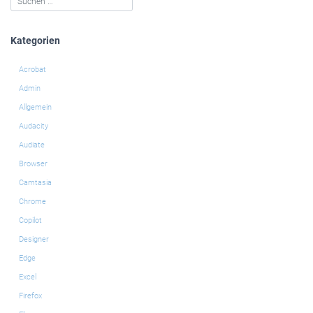
Kategorien
Acrobat
Admin
Allgemein
Audacity
Audiate
Browser
Camtasia
Chrome
Copilot
Designer
Edge
Excel
Firefox