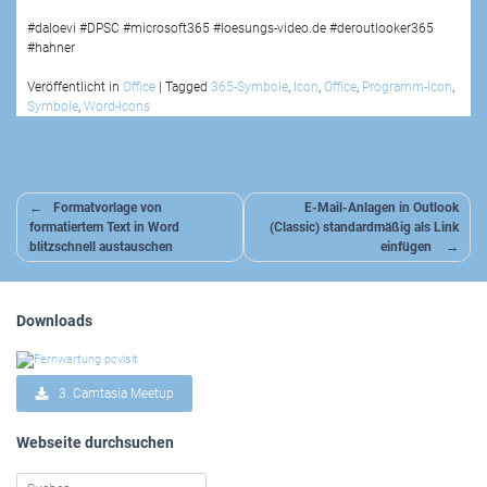
#daloevi #DPSC #microsoft365 #loesungs-video.de #deroutlooker365
#hahner
Veröffentlicht in
Office
|
Tagged
365-Symbole
,
Icon
,
Office
,
Programm-Icon
,
Symbole
,
Word-Icons
Beitragsnavigation
Formatvorlage von
E-Mail-Anlagen in Outlook
formatiertem Text in Word
(Classic) standardmäßig als Link
blitzschnell austauschen
einfügen
Downloads
3. Camtasia Meetup
Webseite durchsuchen