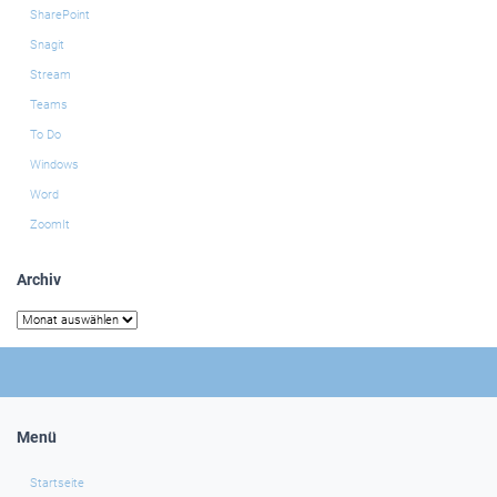
SharePoint
Snagit
Stream
Teams
To Do
Windows
Word
ZoomIt
Archiv
Archiv
Menü
Startseite