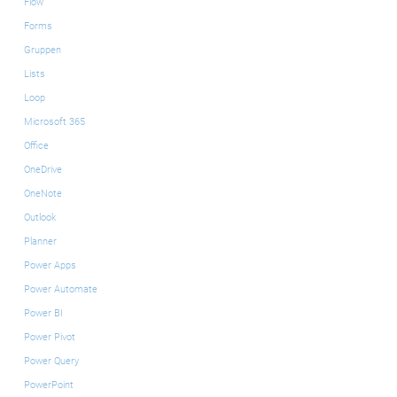
Flow
Forms
Gruppen
Lists
Loop
Microsoft 365
Office
OneDrive
OneNote
Outlook
Planner
Power Apps
Power Automate
Power BI
Power Pivot
Power Query
PowerPoint