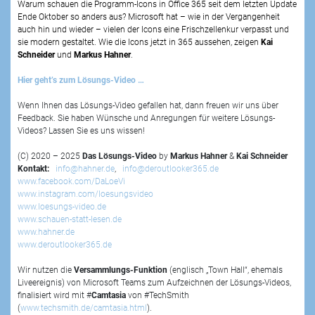
Warum schauen die Programm-Icons in Office 365 seit dem letzten Update
Ende Oktober so anders aus? Microsoft hat – wie in der Vergangenheit
auch hin und wieder – vielen der Icons eine Frischzellenkur verpasst und
sie modern gestaltet. Wie die Icons jetzt in 365 aussehen, zeigen
Kai
Schneider
und
Markus Hahner
.
Hier geht’s zum Lösungs-Video …
Wenn Ihnen das Lösungs-Video gefallen hat, dann freuen wir uns über
Feedback. Sie haben Wünsche und Anregungen für weitere Lösungs-
Videos? Lassen Sie es uns wissen!
(C) 2020 – 2025
Das Lösungs-Video
by
Markus Hahner
&
Kai Schneider
Kontakt:
info@hahner.de
,
info@deroutlooker365.de
www.facebook.com/DaLoeVi
www.instagram.com/loesungsvideo
www.loesungs-video.de
www.schauen-statt-lesen.de
www.hahner.de
www.deroutlooker365.de
Wir nutzen die
Versammlungs-Funktion
(englisch „Town Hall“, ehemals
Liveereignis) von Microsoft Teams zum Aufzeichnen der Lösungs-Videos,
finalisiert wird mit #
Camtasia
von #TechSmith
(
www.techsmith.de/camtasia.html
).