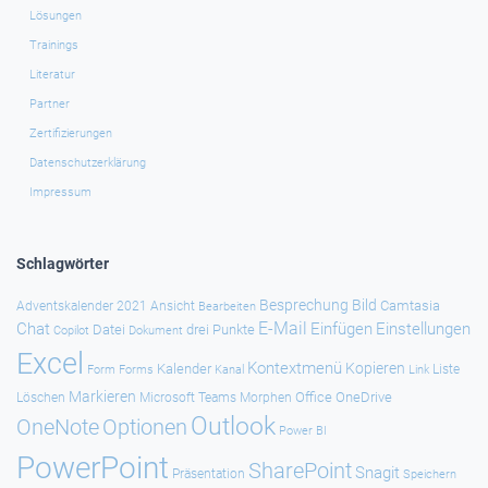
Lösungen
Trainings
Literatur
Partner
Zertifizierungen
Datenschutzerklärung
Impressum
Schlagwörter
Besprechung
Bild
Camtasia
Adventskalender 2021
Ansicht
Bearbeiten
E-Mail
Chat
Einfügen
Einstellungen
Datei
drei Punkte
Copilot
Dokument
Excel
Kontextmenü
Kopieren
Kalender
Forms
Kanal
Link
Liste
Form
Markieren
Office
OneDrive
Löschen
Microsoft Teams
Morphen
Outlook
Optionen
OneNote
Power BI
PowerPoint
SharePoint
Snagit
Präsentation
Speichern