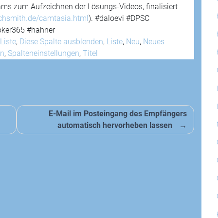
eams zum Aufzeichnen der Lösungs-Videos, finalisiert
hsmith.de/camtasia.html
). #daloevi #DPSC
oker365 #hahner
Liste
,
Diese Spalte ausblenden
,
Liste
,
Neu
,
Neues
en
,
Spalteneinstellungen
,
Titel
E-Mail im Posteingang des Empfängers
automatisch hervorheben lassen