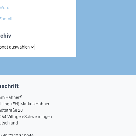
Word
ZoomIt
chiv
hiv
schrift
®
am Hahner
l.-Ing. (FH) Markus Hahner
ndtstraße 28
054 Villingen-Schwenningen
utschland
l +49 7720 810046