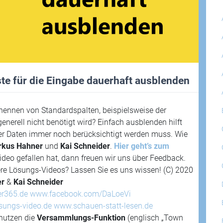
iste für die Eingabe dauerhaft ausblenden
nnen von Standardspalten, beispielsweise der
enerell nicht benötigt wird? Einfach ausblenden hilft
 der Daten immer noch berücksichtigt werden muss. Wie
kus Hahner
und
Kai Schneider
.
Hier geht’s zum
eo gefallen hat, dann freuen wir uns über Feedback.
e Lösungs-Videos? Lassen Sie es uns wissen! (C) 2020
er
&
Kai Schneider
er365.de
www.facebook.com/DaLoeVi
sungs-video.de
www.schauen-statt-lesen.de
nutzen die
Versammlungs-Funktion
(englisch „Town