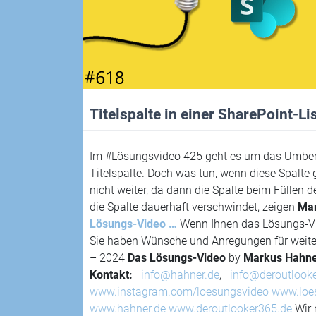
Titelspalte in einer SharePoint-L
Im #Lösungsvideo 425 geht es um das Umbene
Titelspalte. Doch was tun, wenn diese Spalte g
nicht weiter, da dann die Spalte beim Füllen
die Spalte dauerhaft verschwindet, zeigen
Mar
Lösungs-Video …
Wenn Ihnen das Lösungs-Vid
Sie haben Wünsche und Anregungen für weiter
– 2024
Das Lösungs-Video
by
Markus Hahn
Kontakt:
info@hahner.de
,
info@deroutlook
www.instagram.com/loesungsvideo
www.loe
www.hahner.de
www.deroutlooker365.de
Wir 