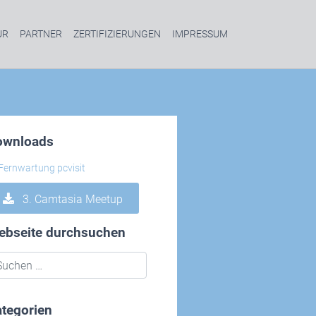
UR
PARTNER
ZERTIFIZIERUNGEN
IMPRESSUM
ownloads
3. Camtasia Meetup
ebseite durchsuchen
tegorien