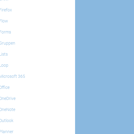
Firefox
Flow
Forms
Gruppen
Lists
Loop
Microsoft 365
Office
OneDrive
OneNote
Outlook
Planner