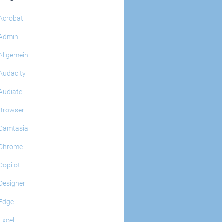
Acrobat
Admin
Allgemein
Audacity
Audiate
Browser
Camtasia
Chrome
Copilot
Designer
Edge
Excel