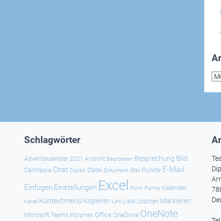
Ar
Arc
Schlagwörter
An
Besprechung
Bild
Te
Adventskalender 2021
Ansicht
Bearbeiten
E-Mail
Dip
Chat
Camtasia
Datei
drei Punkte
Copilot
Dokument
Ar
Excel
Einfügen
Einstellungen
Kalender
Forms
Form
78
De
Kontextmenü
Kopieren
Markieren
Kanal
Link
Liste
Löschen
OneNote
Office
OneDrive
Microsoft Teams
Morphen
Te