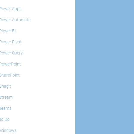
Power Apps
Power Automate
Power BI
Power Pivot
Power Query
PowerPoint
SharePoint
Snagit
Stream
Teams
To Do
Windows