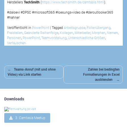
Herstellers
TechSmith
(
https://www.techsmith.de/camtasia.html
).
#daloevi #DPSC #microsoft365 #loesungs-video.de #deroutlooker365
#hahner
Veröffentlicht in
PowerPoint
|
Tagged
Arbeitsgruppe
,
Folienübergang
,
Freistellen
,
Geänderte Reihenfolge
,
Kollegen
,
Mitarbeiter
,
Morphen
,
Namen
,
Personen
,
PowerPoint
,
Teamvorstellung
,
Unterschiedliche Größen
,
Vertauschen
Beitragsnavigation
Teams-Anruf (mit und ohne
Zahlen bei bedingten
Video) via Link starten
Formatierungen in Excel
ausblenden
Downloads
3. Camtasia Meetup