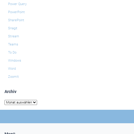
Power Query
PowerPoint
SharePoint
Snagit
Stream
Teams
To Do
Windows
Word
ZoomIt
Archiv
Archiv