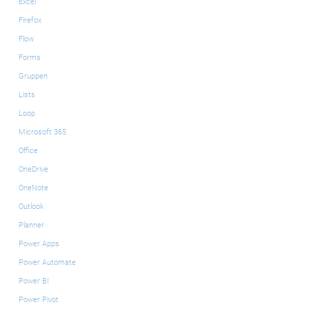
Excel
Firefox
Flow
Forms
Gruppen
Lists
Loop
Microsoft 365
Office
OneDrive
OneNote
Outlook
Planner
Power Apps
Power Automate
Power BI
Power Pivot