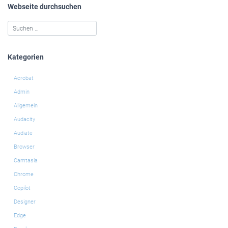
Webseite durchsuchen
Kategorien
Acrobat
Admin
Allgemein
Audacity
Audiate
Browser
Camtasia
Chrome
Copilot
Designer
Edge