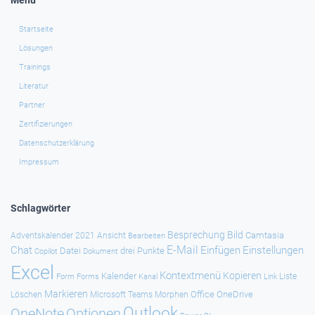
Menü
Startseite
Lösungen
Trainings
Literatur
Partner
Zertifizierungen
Datenschutzerklärung
Impressum
Schlagwörter
Besprechung
Bild
Camtasia
Adventskalender 2021
Ansicht
Bearbeiten
E-Mail
Chat
Einfügen
Einstellungen
Datei
drei Punkte
Copilot
Dokument
Excel
Kontextmenü
Kopieren
Kalender
Forms
Kanal
Link
Liste
Form
Markieren
Office
OneDrive
Löschen
Microsoft Teams
Morphen
Outlook
Optionen
OneNote