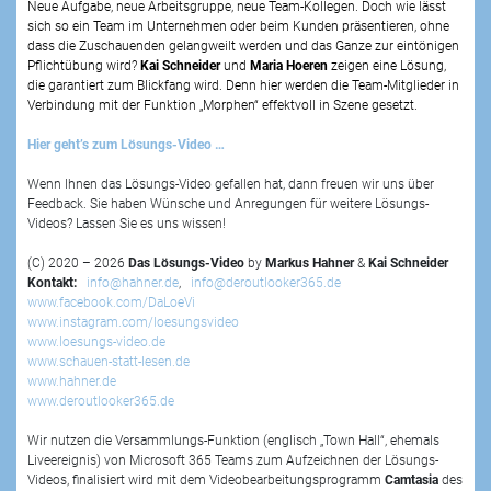
Neue Aufgabe, neue Arbeitsgruppe, neue Team-Kollegen. Doch wie lässt
sich so ein Team im Unternehmen oder beim Kunden präsentieren, ohne
dass die Zuschauenden gelangweilt werden und das Ganze zur eintönigen
Pflichtübung wird?
Kai Schneider
und
Maria Hoeren
zeigen eine Lösung,
die garantiert zum Blickfang wird. Denn hier werden die Team-Mitglieder in
Verbindung mit der Funktion „Morphen“ effektvoll in Szene gesetzt.
Hier geht’s zum Lösungs-Video …
Wenn Ihnen das Lösungs-Video gefallen hat, dann freuen wir uns über
Feedback. Sie haben Wünsche und Anregungen für weitere Lösungs-
Videos? Lassen Sie es uns wissen!
(C) 2020 – 2026
Das Lösungs-Video
by
Markus Hahner
&
Kai Schneider
Kontakt:
info@hahner.de
,
info@deroutlooker365.de
www.facebook.com/DaLoeVi
www.instagram.com/loesungsvideo
www.loesungs-video.de
www.schauen-statt-lesen.de
www.hahner.de
www.deroutlooker365.de
Wir nutzen die Versammlungs-Funktion (englisch „Town Hall“, ehemals
Liveereignis) von Microsoft 365 Teams zum Aufzeichnen der Lösungs-
Videos, finalisiert wird mit dem Videobearbeitungsprogramm
Camtasia
des