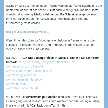
Nachdem Microsoft in der neuen Teams-Version die Teams-Räume und die
Chats vereint hat, ist das schnelle Auffinden wichtiger Räume und Chats
manchmal schwierig.
Markus Hahner
und
Kai Schneider
zeigen, wie mit
Hilfe von Abschnitten thematisch zusammenhängende Einträge
zusammengefasst werden.
Hier geht’s zum Lösungs-Video …
Wenn Ihnen das Lösungs-Video gefallen hat, dann freuen wir uns über
Feedback. Sie haben Wünsche und Anregungen für weitere Lösungs-
Videos? Lassen Sie es uns wissen!
(C) 2020 – 2025
Das Lösungs-Video
by
Markus Hahner
&
Kai Schneider
Kontakt:
info@hahner.de
,
info@deroutlooker365.de
www.facebook.com/DaLoeVi
www.instagram.com/loesungsvideo
www.loesungs-video.de
www.schauen-statt-lesen.de
www.hahner.de
www.deroutlooker365.de
Wir nutzen die
Versammlungs-Funktion
(englisch „Town Hall“, ehemals
Liveereignis) von Microsoft Teams zum Aufzeichnen der Lösungs-Videos,
finalisiert wird mit #
Camtasia
von #TechSmith