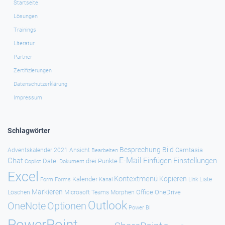
Startseite
Lösungen
Trainings
Literatur
Partner
Zertifizierungen
Datenschutzerklärung
Impressum
Schlagwörter
Besprechung
Bild
Camtasia
Adventskalender 2021
Ansicht
Bearbeiten
E-Mail
Chat
Einfügen
Einstellungen
Datei
drei Punkte
Copilot
Dokument
Excel
Kontextmenü
Kopieren
Kalender
Forms
Kanal
Link
Liste
Form
Markieren
Office
OneDrive
Löschen
Microsoft Teams
Morphen
Outlook
Optionen
OneNote
Power BI
PowerPoint