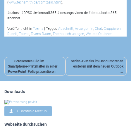
(
www.techsmith.de/camtasia.html
).
#daloevi #DPSC #microsoft365 #loesungs-video.de #deroutlooker365
#hahner
Veröffentlicht in
Teams
|
Tagged
Abschnitt
,
Anzeigen in
,
Chat
,
Gruppieren
,
Rubrik
,
Teams
,
Teams-Raum
,
Thematisch ablegen
,
Weitere Optionen
Beitragsnavigation
Scrollendes Bild im
Serien-E-Mails im Handumdrehen
Smartphone-Platzhalter in einer
erstellen mit dem neuen Outlook
PowerPoint-Folie präsentieren
Downloads
3. Camtasia Meetup
Webseite durchsuchen