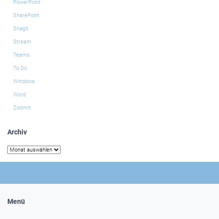
PowerPoint
SharePoint
Snagit
Stream
Teams
To Do
Windows
Word
ZoomIt
Archiv
Archiv
Menü