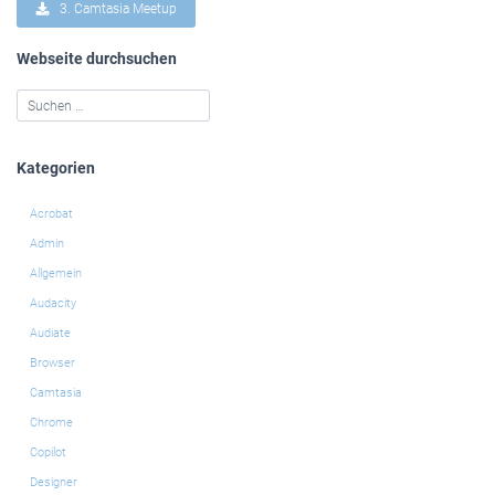
3. Camtasia Meetup
Webseite durchsuchen
Kategorien
Acrobat
Admin
Allgemein
Audacity
Audiate
Browser
Camtasia
Chrome
Copilot
Designer