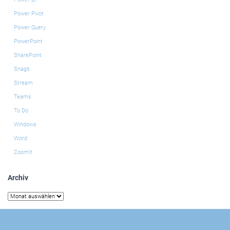
Power Pivot
Power Query
PowerPoint
SharePoint
Snagit
Stream
Teams
To Do
Windows
Word
ZoomIt
Archiv
Archiv