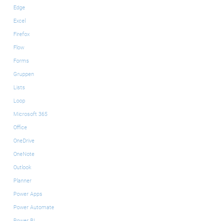
Edge
Excel
Firefox
Flow
Forms
Gruppen
Lists
Loop
Microsoft 365
Office
OneDrive
OneNote
Outlook
Planner
Power Apps
Power Automate
Power BI