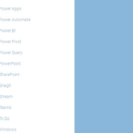
Power Apps
Power Automate
Power BI
Power Pivot
Power Query
PowerPoint
SharePoint
Snagit
Stream
Teams
To Do
Windows