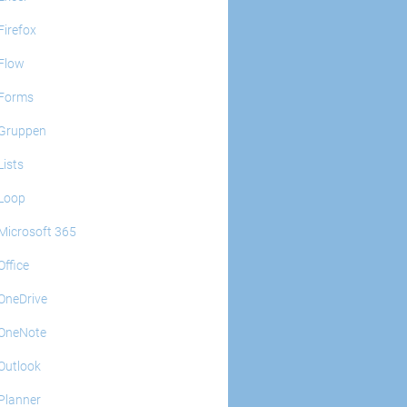
Firefox
Flow
Forms
Gruppen
Lists
Loop
Microsoft 365
Office
OneDrive
OneNote
Outlook
Planner