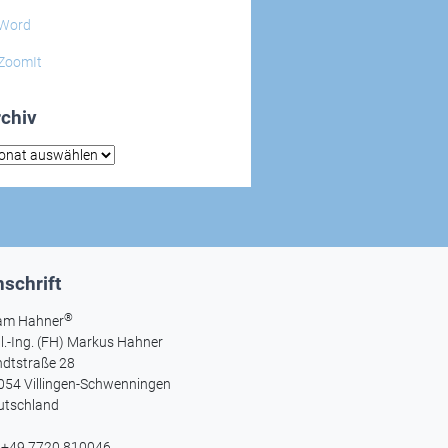
Word
ZoomIt
chiv
hiv
schrift
®
am Hahner
l.-Ing. (FH) Markus Hahner
ndtstraße 28
054 Villingen-Schwenningen
utschland
l +49 7720 810046