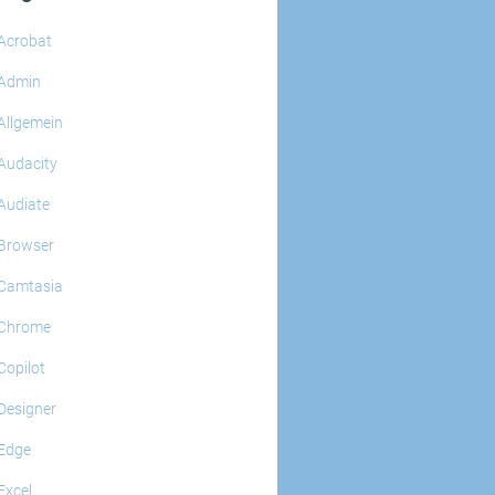
Acrobat
Admin
Allgemein
Audacity
Audiate
Browser
Camtasia
Chrome
Copilot
Designer
Edge
Excel