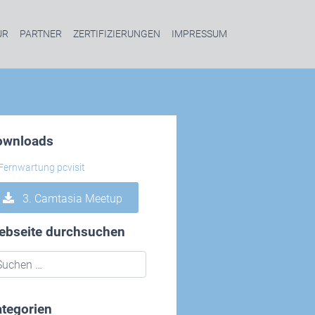
UR
PARTNER
ZERTIFIZIERUNGEN
IMPRESSUM
ownloads
3. Camtasia Meetup
ebseite durchsuchen
tegorien