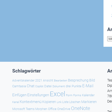
Ar
Arc
Schlagwörter
An
Besprechung
Bild
Te
Adventskalender 2021
Ansicht
Bearbeiten
E-Mail
Dip
Chat
Camtasia
Datei
drei Punkte
Copilot
Dokument
Ar
Excel
Einfügen
Einstellungen
Kalender
Forms
Form
78
De
Kontextmenü
Kopieren
Markieren
Kanal
Link
Liste
Löschen
OneNote
Office
OneDrive
Microsoft Teams
Morphen
Te