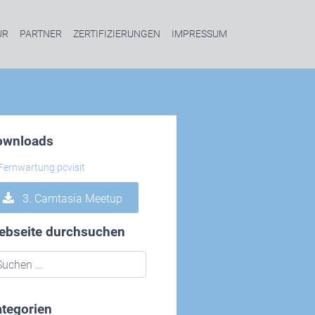
UR
PARTNER
ZERTIFIZIERUNGEN
IMPRESSUM
ownloads
3. Camtasia Meetup
ebseite durchsuchen
tegorien