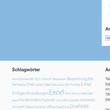
Ar
Arc
Schlagwörter
An
Besprechung
Bild
Te
Adventskalender 2021
Ansicht
Bearbeiten
E-Mail
Dip
Chat
Camtasia
Datei
drei Punkte
Copilot
Dokument
Ar
Excel
Einfügen
Einstellungen
Kalender
Forms
Form
78
De
Kontextmenü
Kopieren
Markieren
Kanal
Link
Liste
Löschen
OneNote
Office
OneDrive
Microsoft Teams
Morphen
Te