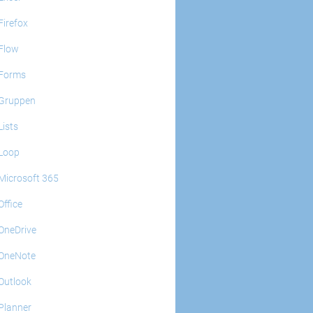
Firefox
Flow
Forms
Gruppen
Lists
Loop
Microsoft 365
Office
OneDrive
OneNote
Outlook
Planner