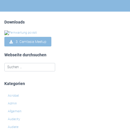
Downloads
3. Camtasia Meetup
Webseite durchsuchen
Kategorien
Acrobat
Admin
Allgemein
Audacity
Audiate