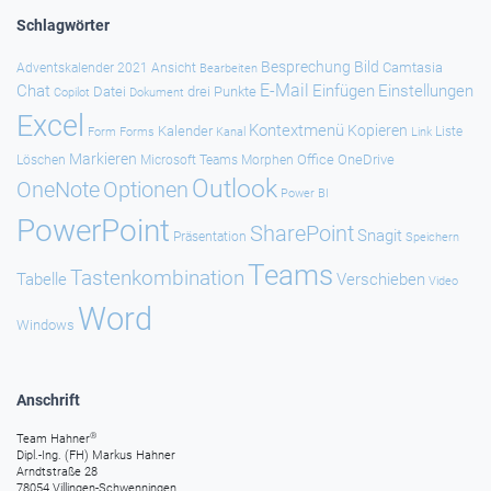
Schlagwörter
Besprechung
Bild
Camtasia
Adventskalender 2021
Ansicht
Bearbeiten
E-Mail
Chat
Einfügen
Einstellungen
Datei
drei Punkte
Copilot
Dokument
Excel
Kontextmenü
Kopieren
Kalender
Forms
Kanal
Link
Liste
Form
Markieren
Office
OneDrive
Löschen
Microsoft Teams
Morphen
Outlook
Optionen
OneNote
Power BI
PowerPoint
SharePoint
Snagit
Präsentation
Speichern
Teams
Tastenkombination
Tabelle
Verschieben
Video
Word
Windows
Anschrift
®
Team Hahner
Dipl.-Ing. (FH) Markus Hahner
Arndtstraße 28
78054 Villingen-Schwenningen