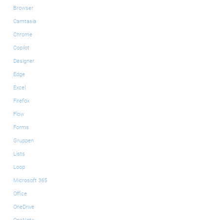
Browser
Camtasia
Chrome
Copilot
Designer
Edge
Excel
Firefox
Flow
Forms
Gruppen
Lists
Loop
Microsoft 365
Office
OneDrive