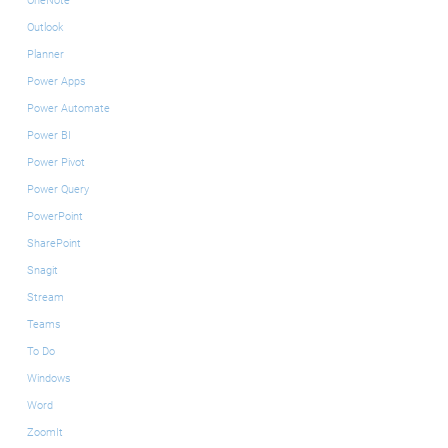
OneNote
Outlook
Planner
Power Apps
Power Automate
Power BI
Power Pivot
Power Query
PowerPoint
SharePoint
Snagit
Stream
Teams
To Do
Windows
Word
ZoomIt