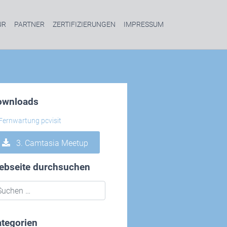
UR
PARTNER
ZERTIFIZIERUNGEN
IMPRESSUM
ownloads
3. Camtasia Meetup
ebseite durchsuchen
tegorien