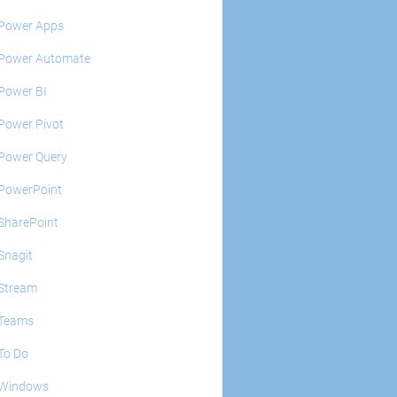
Power Apps
Power Automate
Power BI
Power Pivot
Power Query
PowerPoint
SharePoint
Snagit
Stream
Teams
To Do
Windows