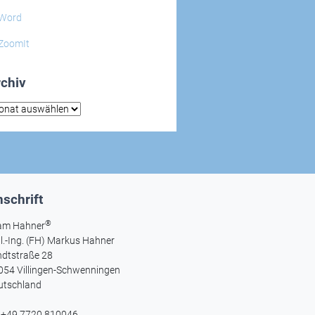
Word
ZoomIt
chiv
hiv
schrift
®
am Hahner
l.-Ing. (FH) Markus Hahner
ndtstraße 28
054 Villingen-Schwenningen
utschland
l +49 7720 810046