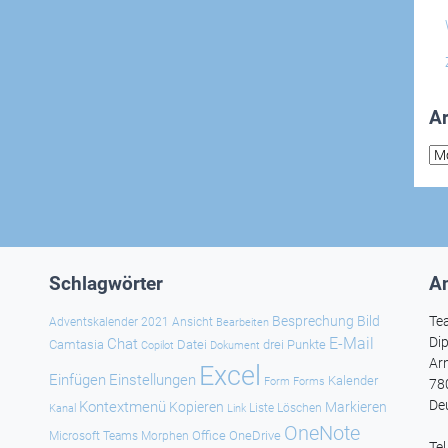
Ar
Arc
Schlagwörter
An
Besprechung
Bild
Te
Adventskalender 2021
Ansicht
Bearbeiten
E-Mail
Dip
Chat
Camtasia
Datei
drei Punkte
Copilot
Dokument
Ar
Excel
Einfügen
Einstellungen
Kalender
Forms
Form
78
De
Kontextmenü
Kopieren
Markieren
Kanal
Link
Liste
Löschen
OneNote
Office
OneDrive
Microsoft Teams
Morphen
Te