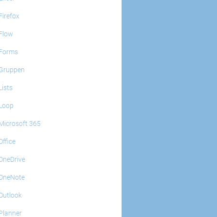
Firefox
Flow
Forms
Gruppen
Lists
Loop
Microsoft 365
Office
OneDrive
OneNote
Outlook
Planner