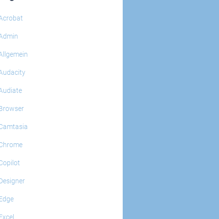
Acrobat
Admin
Allgemein
Audacity
Audiate
Browser
Camtasia
Chrome
Copilot
Designer
Edge
Excel