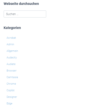
Webseite durchsuchen
Kategorien
Acrobat
Admin
Allgemein
Audacity
Audiate
Browser
Camtasia
Chrome
Copilot
Designer
Edge