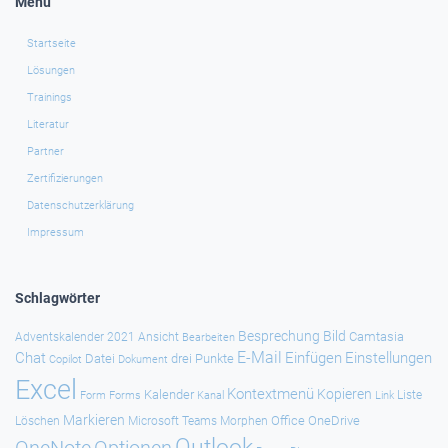
Menü
Startseite
Lösungen
Trainings
Literatur
Partner
Zertifizierungen
Datenschutzerklärung
Impressum
Schlagwörter
Besprechung
Bild
Camtasia
Adventskalender 2021
Ansicht
Bearbeiten
E-Mail
Chat
Einfügen
Einstellungen
Datei
drei Punkte
Copilot
Dokument
Excel
Kontextmenü
Kopieren
Kalender
Forms
Kanal
Link
Liste
Form
Markieren
Office
OneDrive
Löschen
Microsoft Teams
Morphen
Outlook
Optionen