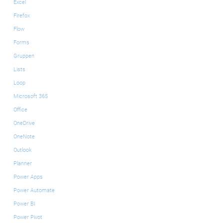
Excel
Firefox
Flow
Forms
Gruppen
Lists
Loop
Microsoft 365
Office
OneDrive
OneNote
Outlook
Planner
Power Apps
Power Automate
Power BI
Power Pivot