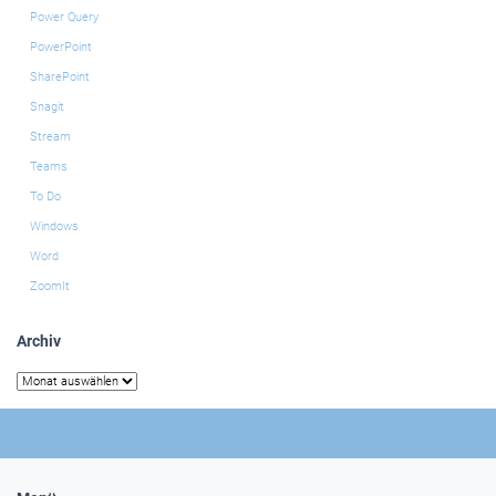
Power Query
PowerPoint
SharePoint
Snagit
Stream
Teams
To Do
Windows
Word
ZoomIt
Archiv
Archiv