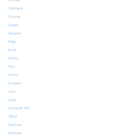
Browser
Camtasia
Chrome
Copilot
Designer
Edge
Excel
Firefox
Flow
Forms
Gruppen
Lists
Loop
Microsoft 365
Office
OneDrive
OneNote