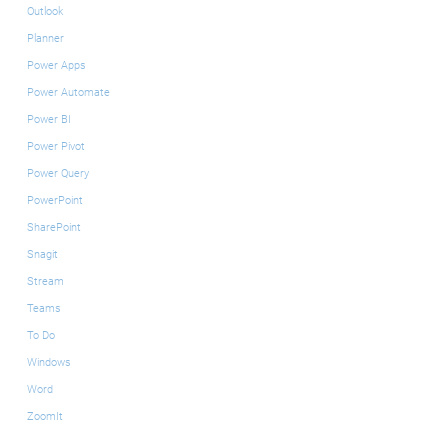
Outlook
Planner
Power Apps
Power Automate
Power BI
Power Pivot
Power Query
PowerPoint
SharePoint
Snagit
Stream
Teams
To Do
Windows
Word
ZoomIt