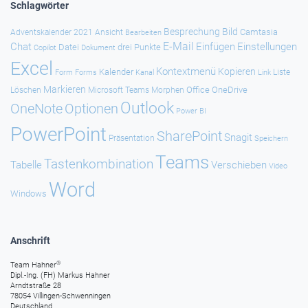
Schlagwörter
Besprechung
Bild
Camtasia
Adventskalender 2021
Ansicht
Bearbeiten
E-Mail
Chat
Einfügen
Einstellungen
Datei
drei Punkte
Copilot
Dokument
Excel
Kontextmenü
Kopieren
Kalender
Forms
Kanal
Link
Liste
Form
Markieren
Office
OneDrive
Löschen
Microsoft Teams
Morphen
Outlook
Optionen
OneNote
Power BI
PowerPoint
SharePoint
Snagit
Präsentation
Speichern
Teams
Tastenkombination
Tabelle
Verschieben
Video
Word
Windows
Anschrift
®
Team Hahner
Dipl.-Ing. (FH) Markus Hahner
Arndtstraße 28
78054 Villingen-Schwenningen
Deutschland