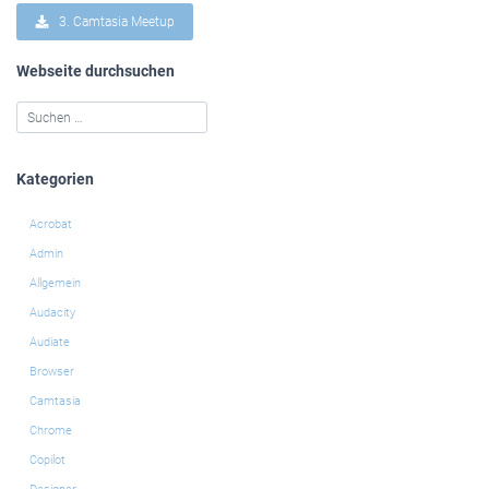
3. Camtasia Meetup
Webseite durchsuchen
Kategorien
Acrobat
Admin
Allgemein
Audacity
Audiate
Browser
Camtasia
Chrome
Copilot