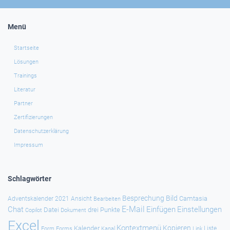
Menü
Startseite
Lösungen
Trainings
Literatur
Partner
Zertifizierungen
Datenschutzerklärung
Impressum
Schlagwörter
Besprechung
Bild
Camtasia
Adventskalender 2021
Ansicht
Bearbeiten
E-Mail
Chat
Einfügen
Einstellungen
Datei
drei Punkte
Copilot
Dokument
Excel
Kontextmenü
Kopieren
Kalender
Forms
Kanal
Link
Liste
Form