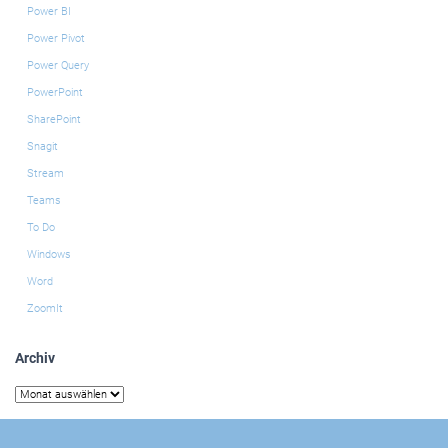
Power BI
Power Pivot
Power Query
PowerPoint
SharePoint
Snagit
Stream
Teams
To Do
Windows
Word
ZoomIt
Archiv
Archiv