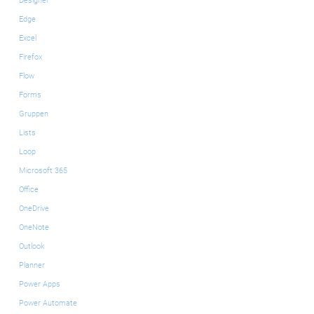
Designer
Edge
Excel
Firefox
Flow
Forms
Gruppen
Lists
Loop
Microsoft 365
Office
OneDrive
OneNote
Outlook
Planner
Power Apps
Power Automate